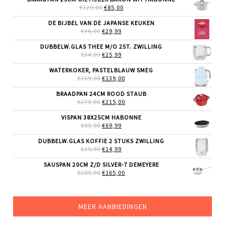
OORSPRONKELIJKE
HUIDIGE
€
129,00
€
85,00
PRIJS
PRIJS
WAS:
IS:
DE BIJBEL VAN DE JAPANSE KEUKEN
€129,00.
€85,00.
OORSPRONKELIJKE
HUIDIGE
€
36,99
€
29,99
PRIJS
PRIJS
WAS:
IS:
DUBBELW.GLAS THEE M/O 2ST. ZWILLING
€36,99.
€29,99.
OORSPRONKELIJKE
HUIDIGE
€
34,99
€
25,99
PRIJS
PRIJS
WAS:
IS:
WATERKOKER, PASTELBLAUW SMEG
€34,99.
€25,99.
OORSPRONKELIJKE
HUIDIGE
€
169,00
€
139,00
PRIJS
PRIJS
WAS:
IS:
BRAADPAN 24CM ROOD STAUB
€169,00.
€139,00.
OORSPRONKELIJKE
HUIDIGE
€
279,00
€
215,00
PRIJS
PRIJS
WAS:
IS:
VISPAN 38X25CM HABONNE
€279,00.
€215,00.
OORSPRONKELIJKE
HUIDIGE
€
99,00
€
69,99
PRIJS
PRIJS
WAS:
IS:
DUBBELW.GLAS KOFFIE 2 STUKS ZWILLING
€99,00.
€69,99.
OORSPRONKELIJKE
HUIDIGE
€
19,99
€
14,99
PRIJS
PRIJS
WAS:
IS:
SAUSPAN 20CM Z/D SILVER-7 DEMEYERE
€19,99.
€14,99.
OORSPRONKELIJKE
HUIDIGE
€
209,00
€
165,00
PRIJS
PRIJS
WAS:
IS:
€209,00.
€165,00.
MEER AANBIEDINGEN