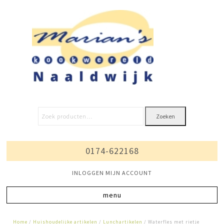
Zoeken
0174-622168
INLOGGEN MIJN ACCOUNT
Home
/
Huishoudelijke artikelen
/
Lunchartikelen
/ Waterfles met rietje