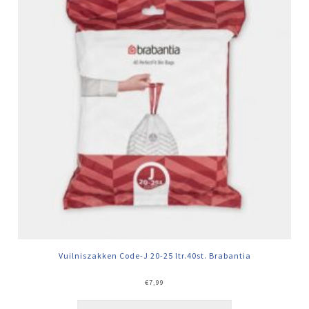
Vuilniszakken Code-J 20-25 ltr.40st. Brabantia
€
7,99