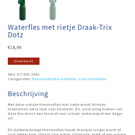
Waterfles met rietje Draak-Trix
Dotz
€
18,99
Uitverkocht
SKU:
DT-KID-2002
Categorieën:
Huishoudelijke artikelen
,
Lunchartikelen
Beschrijving
Met deze vrolijke thermosfles met rietje wordt drinken
meenemen extra leuk voor kinderen. De uitstraling maken van
deze fles direct een favoriet voor school, onderweg of een dagje
uit.
De dubbelwandige thermosfles houdt drankjes langer warm of
juist lekker koel. Ideaal voor water, limonade, melk of een warme