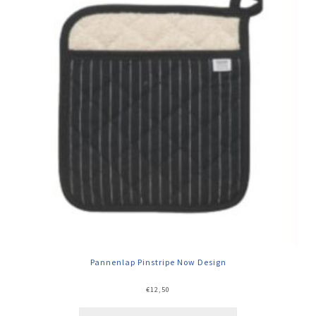
Pannenlap Pinstripe Now Design
€
12,50