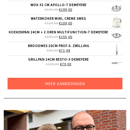
WAS:
IS:
WOK 32 CM APOLLO-7 DEMEYERE
€79,00.
€55,00.
OORSPRONKELIJKE
HUIDIGE
€
249,00
€
199,00
PRIJS
PRIJS
WAS:
IS:
WATERKOKER MINI, CREME SMEG
€249,00.
€199,00.
OORSPRONKELIJKE
HUIDIGE
€
129,00
€
109,00
PRIJS
PRIJS
WAS:
IS:
KOEKENPAN 24CM + 2 OREN MULTIFUNCTION-7 DEMEYERE
€129,00.
€109,00.
OORSPRONKELIJKE
HUIDIGE
€
189,00
€
155,00
PRIJS
PRIJS
WAS:
IS:
BROODMES 20CM PROF.S. ZWILLING
€189,00.
€155,00.
OORSPRONKELIJKE
HUIDIGE
€
89,99
€
71,99
PRIJS
PRIJS
WAS:
IS:
GRILLPAN 24CM RESTO-3 DEMEYERE
€89,99.
€71,99.
OORSPRONKELIJKE
HUIDIGE
€
139,00
€
79,00
PRIJS
PRIJS
WAS:
IS:
€139,00.
€79,00.
MEER AANBIEDINGEN