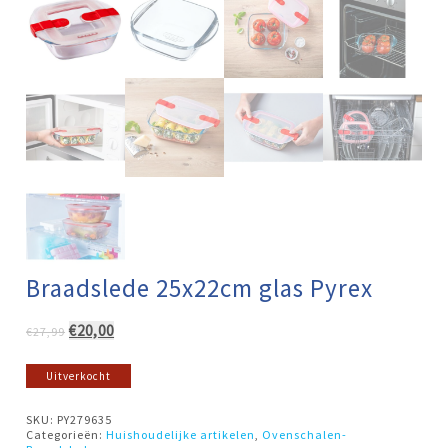
Braadslede 25x22cm glas Pyrex
Oorspronkelijke
Huidige
€
20,00
€
27,99
prijs
prijs
was:
is:
Uitverkocht
€27,99.
€20,00.
SKU:
PY279635
Categorieën:
Huishoudelijke artikelen
,
Ovenschalen-