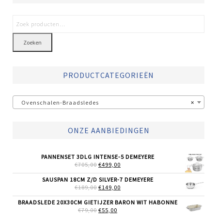
Zoeken
PRODUCTCATEGORIEËN
Ovenschalen-Braadsledes
×
ONZE AANBIEDINGEN
PANNENSET 3DLG INTENSE-5 DEMEYERE
OORSPRONKELIJKE
HUIDIGE
€
705,00
€
499,00
PRIJS
PRIJS
WAS:
IS:
SAUSPAN 18CM Z/D SILVER-7 DEMEYERE
€705,00.
€499,00.
OORSPRONKELIJKE
HUIDIGE
€
189,00
€
149,00
PRIJS
PRIJS
WAS:
IS:
BRAADSLEDE 20X30CM GIETIJZER BARON WIT HABONNE
€189,00.
€149,00.
OORSPRONKELIJKE
HUIDIGE
€
79,00
€
55,00
PRIJS
PRIJS