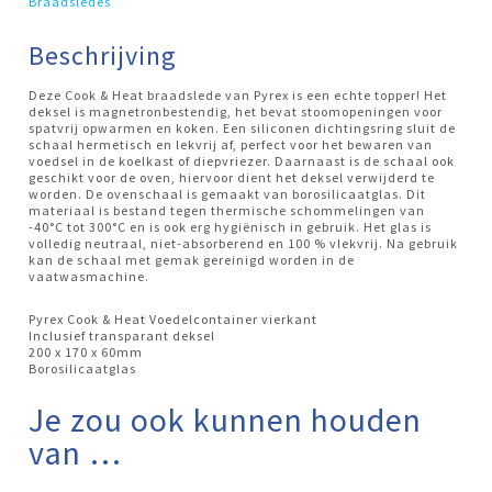
Braadsledes
Beschrijving
Deze Cook & Heat braadslede van Pyrex is een echte topper! Het
deksel is magnetronbestendig, het bevat stoomopeningen voor
spatvrij opwarmen en koken. Een siliconen dichtingsring sluit de
schaal hermetisch en lekvrij af, perfect voor het bewaren van
voedsel in de koelkast of diepvriezer. Daarnaast is de schaal ook
geschikt voor de oven, hiervoor dient het deksel verwijderd te
worden. De ovenschaal is gemaakt van borosilicaatglas. Dit
materiaal is bestand tegen thermische schommelingen van
-40°C tot 300°C en is ook erg hygiënisch in gebruik. Het glas is
volledig neutraal, niet-absorberend en 100 % vlekvrij. Na gebruik
kan de schaal met gemak gereinigd worden in de
vaatwasmachine.
Pyrex Cook & Heat Voedelcontainer vierkant
Inclusief transparant deksel
200 x 170 x 60mm
Borosilicaatglas
Je zou ook kunnen houden
van …