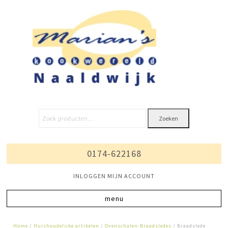
Zoeken
0174-622168
INLOGGEN MIJN ACCOUNT
Home
/
Huishoudelijke artikelen
/
Ovenschalen-Braadsledes
/ Braadslede