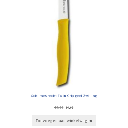
Schilmes recht Twin Grip geel Zwilling
Oorspronkelijke
Huidige
€
9,99
€
6,99
prijs
prijs
was:
is:
€9,99.
€6,99.
Toevoegen aan winkelwagen