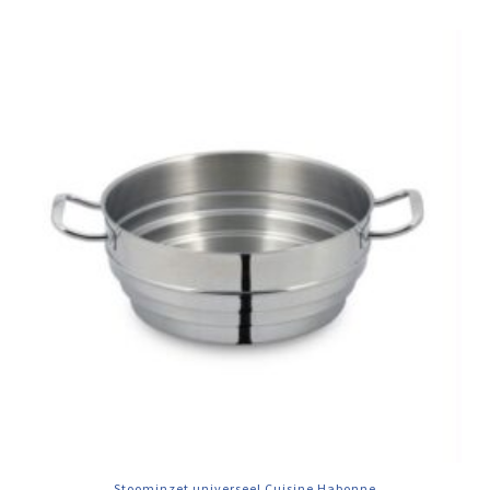
Stoominzet universeel Cuisine Habonne