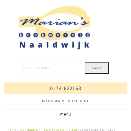
Zoeken
0174-622168
INLOGGEN MIJN ACCOUNT
Home
/
Keukenhulpen
/
Diverse Keukenhulpen
/ Aardappelborstel* Spud