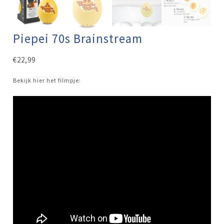
Piepei 70s Brainstream
€
22,99
Bekijk hier het filmpje: