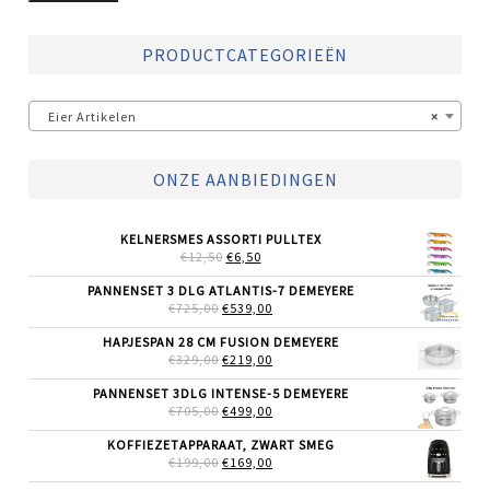
PRODUCTCATEGORIEËN
Eier Artikelen
×
ONZE AANBIEDINGEN
KELNERSMES ASSORTI PULLTEX
OORSPRONKELIJKE
HUIDIGE
€
12,50
€
6,50
PRIJS
PRIJS
WAS:
IS:
PANNENSET 3 DLG ATLANTIS-7 DEMEYERE
€12,50.
€6,50.
OORSPRONKELIJKE
HUIDIGE
€
725,00
€
539,00
PRIJS
PRIJS
WAS:
IS:
HAPJESPAN 28 CM FUSION DEMEYERE
€725,00.
€539,00.
OORSPRONKELIJKE
HUIDIGE
€
329,00
€
219,00
PRIJS
PRIJS
WAS:
IS:
PANNENSET 3DLG INTENSE-5 DEMEYERE
€329,00.
€219,00.
OORSPRONKELIJKE
HUIDIGE
€
705,00
€
499,00
PRIJS
PRIJS
WAS:
IS:
KOFFIEZETAPPARAAT, ZWART SMEG
€705,00.
€499,00.
OORSPRONKELIJKE
HUIDIGE
€
199,00
€
169,00
PRIJS
PRIJS