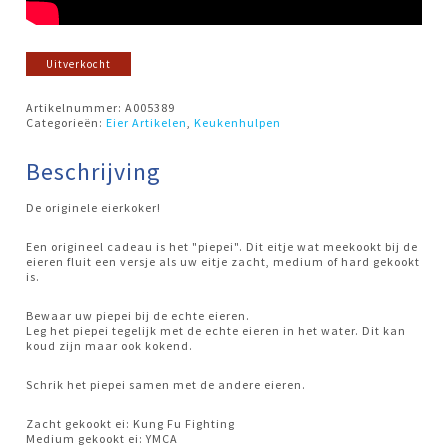
Uitverkocht
Artikelnummer:
A005389
Categorieën:
Eier Artikelen
,
Keukenhulpen
Beschrijving
De originele eierkoker!
Een origineel cadeau is het "piepei". Dit eitje wat meekookt bij de
eieren fluit een versje als uw eitje zacht, medium of hard gekookt
is.
Bewaar uw piepei bij de echte eieren.
Leg het piepei tegelijk met de echte eieren in het water. Dit kan
koud zijn maar ook kokend.
Schrik het piepei samen met de andere eieren.
Zacht gekookt ei: Kung Fu Fighting
Medium gekookt ei: YMCA