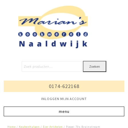
Zoeken
0174-622168
INLOGGEN MIJN ACCOUNT
Home
/
Keukenhulpen
/
Eier Artikelen
/ Piepei 70s Brainstream