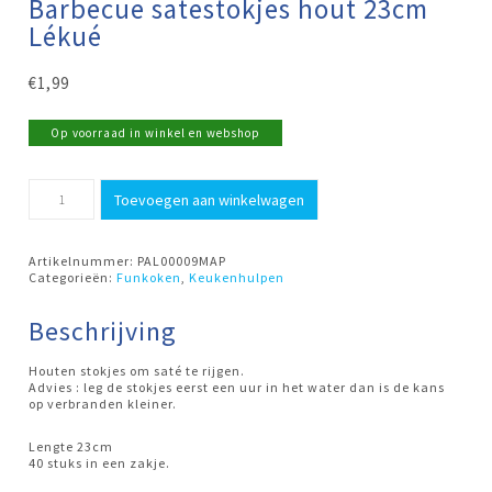
Barbecue satestokjes hout 23cm
Lékué
€
1,99
Op voorraad in winkel en webshop
Barbecue
Toevoegen aan winkelwagen
satestokjes
hout
23cm
Lékué
Artikelnummer:
PAL00009MAP
aantal
Categorieën:
Funkoken
,
Keukenhulpen
Beschrijving
Houten stokjes om saté te rijgen.
Advies : leg de stokjes eerst een uur in het water dan is de kans
op verbranden kleiner.
Lengte 23cm
40 stuks in een zakje.