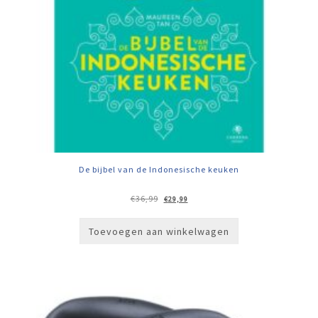
De bijbel van de Indonesische keuken
Oorspronkelijke
Huidige
€
36,99
€
29,99
prijs
prijs
was:
is:
€36,99.
€29,99.
Toevoegen aan winkelwagen