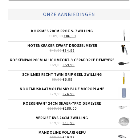
ONZE AANBIEDINGEN
KOKSMES 20CM PROF.S. ZWILLING
OORSPRONKELIJKE
HUIDIGE
€
109,00
€
86,99
PRIJS
PRIJS
WAS:
IS:
NOTENKRAKER ZWART DROSSELMEYER
€109,00.
€86,99.
OORSPRONKELIJKE
HUIDIGE
€
43,99
€
34,99
PRIJS
PRIJS
WAS:
IS:
KOEKENPAN 28CM ALUCOMFORT-3 CERAFORCE DEMEYERE
€43,99.
€34,99.
OORSPRONKELIJKE
HUIDIGE
€
69,00
€
59,99
PRIJS
PRIJS
WAS:
IS:
SCHILMES RECHT TWIN GRIP GEEL ZWILLING
€69,00.
€59,99.
OORSPRONKELIJKE
HUIDIGE
€
9,99
€
6,99
PRIJS
PRIJS
WAS:
IS:
NOOTMUSKAATMOLEN SKY BLUE MICROPLANE
€9,99.
€6,99.
OORSPRONKELIJKE
HUIDIGE
€
29,99
€
24,99
PRIJS
PRIJS
WAS:
IS:
KOEKENPAN* 24CM SILVER-7PRO DEMEYERE
€29,99.
€24,99.
OORSPRONKELIJKE
HUIDIGE
€
239,00
€
189,00
PRIJS
PRIJS
WAS:
IS:
VERGIET RVS 24CM ZWILLING
€239,00.
€189,00.
OORSPRONKELIJKE
HUIDIGE
€
39,99
€
31,99
PRIJS
PRIJS
WAS:
IS:
MANDOLINE VOLARI GEFU
€39,99.
€31,99.
OORSPRONKELIJKE
HUIDIGE
€
69,99
€
49,99