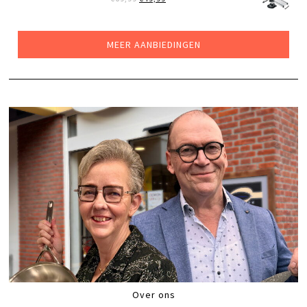
PRIJS
PRIJS
WAS:
IS:
€69,99.
€49,99.
MEER AANBIEDINGEN
Over ons