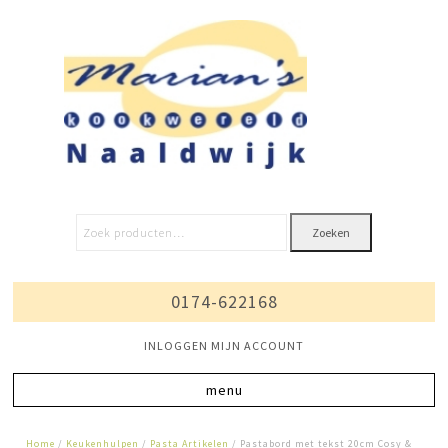
Zoeken
0174-622168
INLOGGEN MIJN ACCOUNT
Home
/
Keukenhulpen
/
Pasta Artikelen
/ Pastabord met tekst 20cm Cosy &