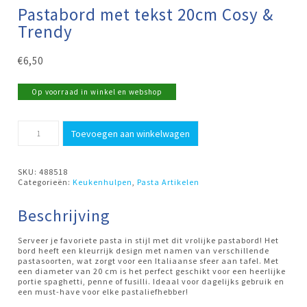
Pastabord met tekst 20cm Cosy &
Trendy
€
6,50
Op voorraad in winkel en webshop
Pastabord
Toevoegen aan winkelwagen
met
tekst
20cm
Cosy
SKU:
488518
&
Categorieën:
Keukenhulpen
,
Pasta Artikelen
Trendy
aantal
Beschrijving
Serveer je favoriete pasta in stijl met dit vrolijke pastabord! Het
bord heeft een kleurrijk design met namen van verschillende
pastasoorten, wat zorgt voor een Italiaanse sfeer aan tafel. Met
een diameter van 20 cm is het perfect geschikt voor een heerlijke
portie spaghetti, penne of fusilli. Ideaal voor dagelijks gebruik en
een must-have voor elke pastaliefhebber!