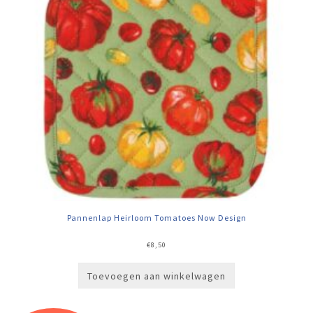
Pannenlap Heirloom Tomatoes Now Design
€
8,50
Toevoegen aan winkelwagen