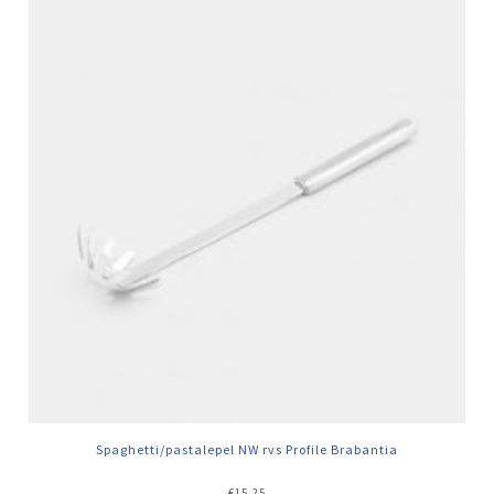
Spaghetti/pastalepel NW rvs Profile Brabantia
€
15,25