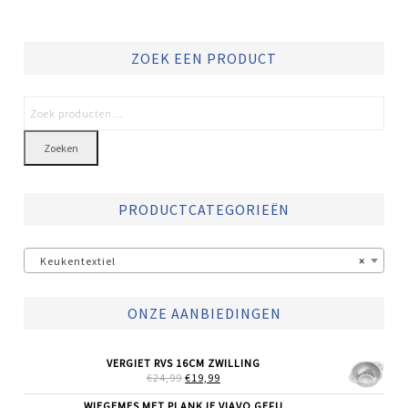
ZOEK EEN PRODUCT
Zoeken
PRODUCTCATEGORIEËN
Keukentextiel
×
ONZE AANBIEDINGEN
VERGIET RVS 16CM ZWILLING
OORSPRONKELIJKE
HUIDIGE
€
24,99
€
19,99
PRIJS
PRIJS
WAS:
IS:
WIEGEMES MET PLANKJE VIAVO GEFU