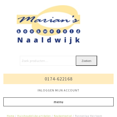
Zoeken
0174-622168
INLOGGEN MIJN ACCOUNT
Home
/
Huishoudelijke artikelen
/
Keukentextiel
/ Pannenlap Heirloom