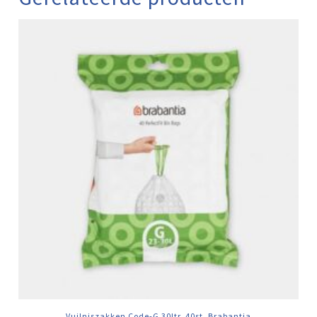
Vuilniszakken Code-G 30ltr. 40st. Brabantia