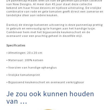
De pannenlap maakt deel uit van de geliefde Epicurean collectie
van Now Designs. Al meer dan 45 jaar staat deze collectie
bekend om haar frisse dessins en tijdloze uitstraling. De vrolijke
combinatie van rode en gele tomaten geeft direct een zomerse en
landelijke sfeer aan iedere keuken.
Dankzij de stevige katoenen uitvoering is deze pannenlap prettig
in gebruik en eenvoudig op te hangen aan het handige lusje.
Combineer hem met het bijpassende keukenschort en de
ovenwant voor een prachtig geheel in dezelfde stijl.
Specificaties
• Afmetingen: 20 x 20 cm
• Materiaal: 100% katoen
• Voorzien van handige ophanglus
• Vrolijke tomatenprint
• Bijpassend keukenschort en ovenwant verkrijgbaar
Je zou ook kunnen houden
van …