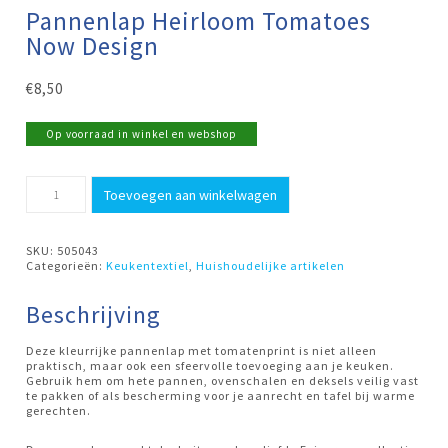
Pannenlap Heirloom Tomatoes
Now Design
€
8,50
Op voorraad in winkel en webshop
Pannenlap
Toevoegen aan winkelwagen
Heirloom
Tomatoes
Now
Design
SKU:
505043
aantal
Categorieën:
Keukentextiel
,
Huishoudelijke artikelen
Beschrijving
Deze kleurrijke pannenlap met tomatenprint is niet alleen
praktisch, maar ook een sfeervolle toevoeging aan je keuken.
Gebruik hem om hete pannen, ovenschalen en deksels veilig vast
te pakken of als bescherming voor je aanrecht en tafel bij warme
gerechten.