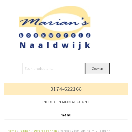
Zoeken
0174-622168
INLOGGEN MIJN ACCOUNT
Home
/
Pannen
/
Diverse Pannen
/ Vergiet 23cm wit Helm-L Trebonn