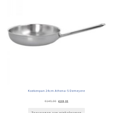
Koekenpan 24cm Athena-5 Demeyere
Oorspronkelijke
Huidige
€
149,00
€
109,00
prijs
prijs
was:
is:
€149,00.
€109,00.
Toevoegen aan winkelwagen