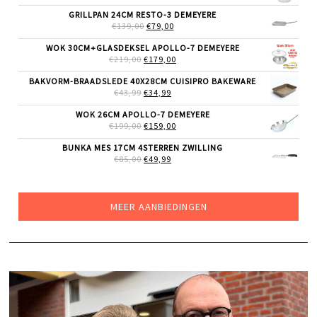
PRIJS
PRIJS
WAS:
IS:
GRILLPAN 24CM RESTO-3 DEMEYERE
€19,99.
€14,99.
OORSPRONKELIJKE
HUIDIGE
€
139,00
€
79,00
PRIJS
PRIJS
WAS:
IS:
WOK 30CM+GLASDEKSEL APOLLO-7 DEMEYERE
€139,00.
€79,00.
OORSPRONKELIJKE
HUIDIGE
€
219,00
€
179,00
PRIJS
PRIJS
WAS:
IS:
BAKVORM-BRAADSLEDE 40X28CM CUISIPRO BAKEWARE
€219,00.
€179,00.
OORSPRONKELIJKE
HUIDIGE
€
43,99
€
34,99
PRIJS
PRIJS
WAS:
IS:
WOK 26CM APOLLO-7 DEMEYERE
€43,99.
€34,99.
OORSPRONKELIJKE
HUIDIGE
€
199,00
€
159,00
PRIJS
PRIJS
WAS:
IS:
BUNKA MES 17CM 4STERREN ZWILLING
€199,00.
€159,00.
OORSPRONKELIJKE
HUIDIGE
€
85,00
€
49,99
PRIJS
PRIJS
WAS:
IS:
€85,00.
€49,99.
MEER AANBIEDINGEN