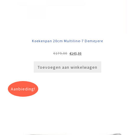
Koekenpan 20cm Multiline-7 Demeyere
Oorspronkelijke
Huidige
€
179,00
€
145,00
prijs
prijs
was:
is:
€179,00.
€145,00.
Toevoegen aan winkelwagen
Aanbieding!