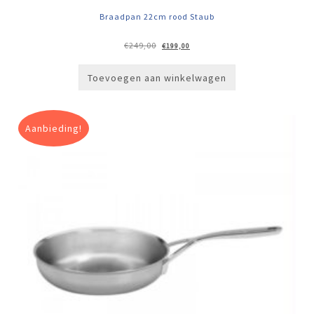
Braadpan 22cm rood Staub
Oorspronkelijke
Huidige
€
249,00
€
199,00
prijs
prijs
was:
is:
€249,00.
€199,00.
Toevoegen aan winkelwagen
Aanbieding!