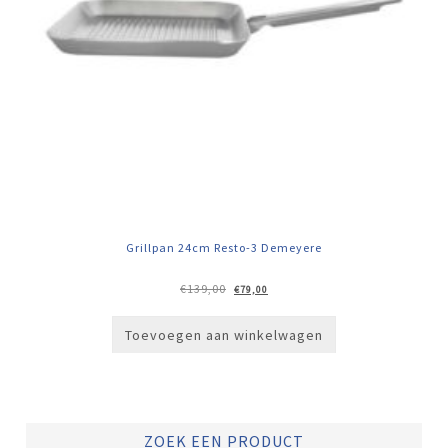
Grillpan 24cm Resto-3 Demeyere
Oorspronkelijke
Huidige
€
139,00
€
79,00
prijs
prijs
was:
is:
€139,00.
€79,00.
Toevoegen aan winkelwagen
ZOEK EEN PRODUCT