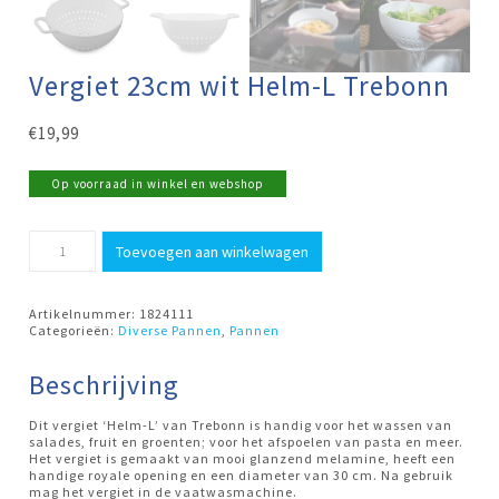
Vergiet 23cm wit Helm-L Trebonn
€
19,99
Op voorraad in winkel en webshop
Vergiet
Toevoegen aan winkelwagen
23cm
wit
Helm-
L
Artikelnummer:
1824111
Trebonn
Categorieën:
Diverse Pannen
,
Pannen
aantal
Beschrijving
Dit vergiet ‘Helm-L’ van Trebonn is handig voor het wassen van
salades, fruit en groenten; voor het afspoelen van pasta en meer.
Het vergiet is gemaakt van mooi glanzend melamine, heeft een
handige royale opening en een diameter van 30 cm. Na gebruik
mag het vergiet in de vaatwasmachine.