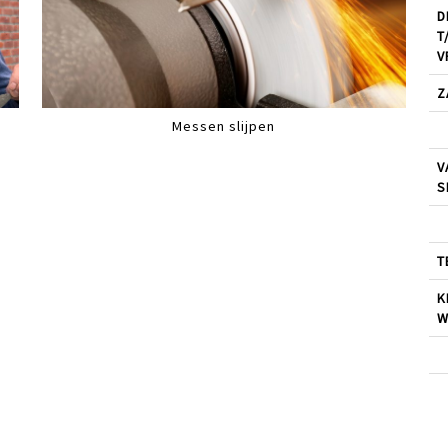
D
T
V
Z
Messen slijpen
V
S
T
K
W