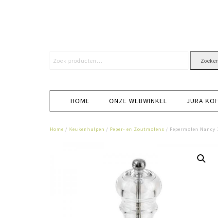
Zoeke
HOME
ONZE WEBWINKEL
JURA KO
Home
/
Keukenhulpen
/
Peper- en Zoutmolens
/ Pepermolen Nancy 