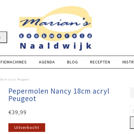
n
FFIEMACHINES
AGENDA
BLOG
RECEPTEN
INSTR
18cm acryl Peugeot
Pepermolen Nancy 18cm acryl
Peugeot
€
39,99
Uitverkocht