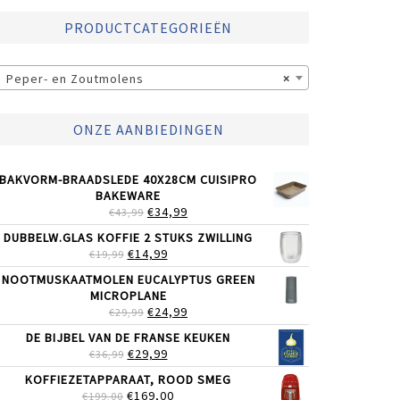
PRODUCTCATEGORIEËN
Peper- en Zoutmolens
×
ONZE AANBIEDINGEN
BAKVORM-BRAADSLEDE 40X28CM CUISIPRO
BAKEWARE
OORSPRONKELIJKE
HUIDIGE
€
34,99
€
43,99
PRIJS
PRIJS
DUBBELW.GLAS KOFFIE 2 STUKS ZWILLING
WAS:
IS:
OORSPRONKELIJKE
HUIDIGE
€
14,99
€
19,99
€43,99.
€34,99.
PRIJS
PRIJS
NOOTMUSKAATMOLEN EUCALYPTUS GREEN
WAS:
IS:
MICROPLANE
€19,99.
€14,99.
OORSPRONKELIJKE
HUIDIGE
€
24,99
€
29,99
PRIJS
PRIJS
DE BIJBEL VAN DE FRANSE KEUKEN
WAS:
IS:
OORSPRONKELIJKE
HUIDIGE
€
29,99
€
36,99
€29,99.
€24,99.
PRIJS
PRIJS
KOFFIEZETAPPARAAT, ROOD SMEG
WAS:
IS:
OORSPRONKELIJKE
HUIDIGE
€
169,00
€
199,00