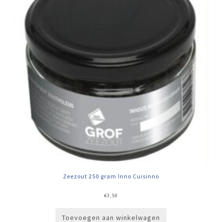
Zeezout 250 gram Inno Cuisinno
€
3,50
Toevoegen aan winkelwagen