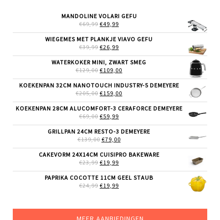
MANDOLINE VOLARI GEFU
OORSPRONKELIJKE
HUIDIGE
€
69,99
€
49,99
PRIJS
PRIJS
WAS:
IS:
WIEGEMES MET PLANKJE VIAVO GEFU
€69,99.
€49,99.
OORSPRONKELIJKE
HUIDIGE
€
39,99
€
26,99
PRIJS
PRIJS
WAS:
IS:
WATERKOKER MINI, ZWART SMEG
€39,99.
€26,99.
OORSPRONKELIJKE
HUIDIGE
€
129,00
€
109,00
PRIJS
PRIJS
WAS:
IS:
KOEKENPAN 32CM NANOTOUCH INDUSTRY-5 DEMEYERE
€129,00.
€109,00.
OORSPRONKELIJKE
HUIDIGE
€
205,00
€
159,00
PRIJS
PRIJS
WAS:
IS:
KOEKENPAN 28CM ALUCOMFORT-3 CERAFORCE DEMEYERE
€205,00.
€159,00.
OORSPRONKELIJKE
HUIDIGE
€
69,00
€
59,99
PRIJS
PRIJS
WAS:
IS:
GRILLPAN 24CM RESTO-3 DEMEYERE
€69,00.
€59,99.
OORSPRONKELIJKE
HUIDIGE
€
139,00
€
79,00
PRIJS
PRIJS
WAS:
IS:
CAKEVORM 24X14CM CUISIPRO BAKEWARE
€139,00.
€79,00.
OORSPRONKELIJKE
HUIDIGE
€
23,99
€
19,99
PRIJS
PRIJS
WAS:
IS:
PAPRIKA COCOTTE 11CM GEEL STAUB
€23,99.
€19,99.
OORSPRONKELIJKE
HUIDIGE
€
24,99
€
19,99
PRIJS
PRIJS
WAS:
IS:
€24,99.
€19,99.
MEER AANBIEDINGEN