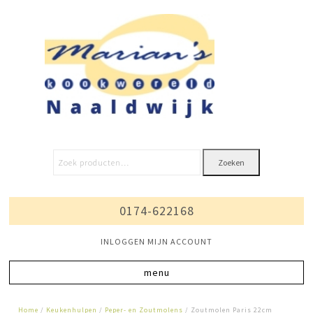
Zoeken
0174-622168
INLOGGEN MIJN ACCOUNT
Home
/
Keukenhulpen
/
Peper- en Zoutmolens
/ Zoutmolen Paris 22cm