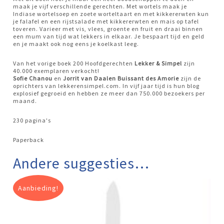
maak je vijf verschillende gerechten. Met wortels maak je
Indiase wortelsoep en zoete worteltaart en met kikkererwten kun
je falafel en een rijstsalade met kikkererwten en mais op tafel
toveren. Varieer met vis, vlees, groente en fruit en draai binnen
een mum van tijd wat lekkers in elkaar. Je bespaart tijd en geld
en je maakt ook nog eens je koelkast leeg.
Van het vorige boek 200 Hoofdgerechten
Lekker & Simpel
zijn
40.000 exemplaren verkocht!
Sofie Chanou
en
Jorrit van Daalen Buissant des Amorie
zijn de
oprichters van lekkerensimpel.com. In vijf jaar tijd is hun blog
explosief gegroeid en hebben ze meer dan 750.000 bezoekers per
maand.
230 pagina's
Paperback
Andere suggesties…
Aanbieding!