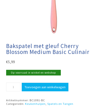
Bakspatel met gleuf Cherry
Blossom Medium Basic Culinair
€
5,99
Op voorraad in winkel en webshop
Bakspatel
Toevoegen aan winkelwagen
met
gleuf
Cherry
Blossom
Artikelnummer:
BC1091-BC
Medium
Categorieën:
Keukenhulpen
,
Spatels en Tangen
Basic