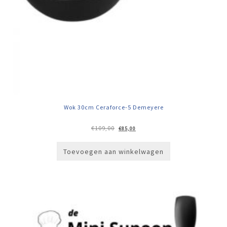
Wok 30cm Ceraforce-5 Demeyere
Oorspronkelijke
Huidige
€
109,00
€
85,00
prijs
prijs
was:
is:
€109,00.
€85,00.
Toevoegen aan winkelwagen