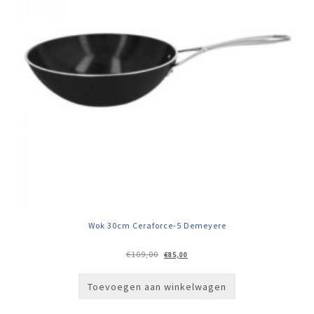
Wok 30cm Ceraforce-5 Demeyere
Oorspronkelijke
Huidige
€
109,00
€
85,00
prijs
prijs
was:
is:
€109,00.
€85,00.
Toevoegen aan winkelwagen