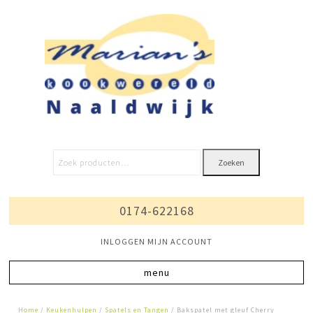
Zoeken
0174-622168
INLOGGEN MIJN ACCOUNT
Home
/
Keukenhulpen
/
Spatels en Tangen
/ Bakspatel met gleuf Cherry