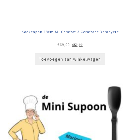
Koekenpan 28cm AluComfort-3 Ceraforce Demeyere
Oorspronkelijke
Huidige
€
69,00
€
59,99
prijs
prijs
was:
is:
€69,00.
€59,99.
Toevoegen aan winkelwagen