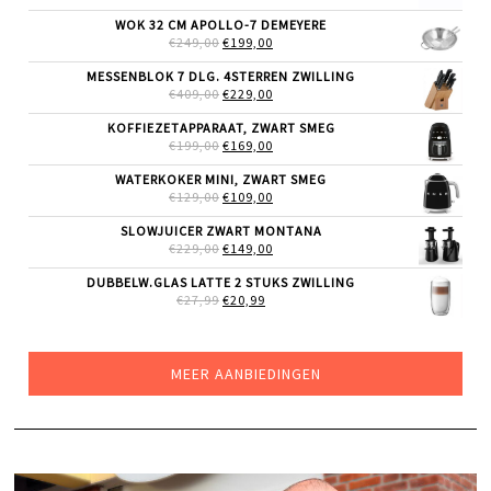
PRIJS
PRIJS
WAS:
IS:
WOK 32 CM APOLLO-7 DEMEYERE
€29,99.
€23,99.
OORSPRONKELIJKE
HUIDIGE
€
249,00
€
199,00
PRIJS
PRIJS
WAS:
IS:
MESSENBLOK 7 DLG. 4STERREN ZWILLING
€249,00.
€199,00.
OORSPRONKELIJKE
HUIDIGE
€
409,00
€
229,00
PRIJS
PRIJS
WAS:
IS:
KOFFIEZETAPPARAAT, ZWART SMEG
€409,00.
€229,00.
OORSPRONKELIJKE
HUIDIGE
€
199,00
€
169,00
PRIJS
PRIJS
WAS:
IS:
WATERKOKER MINI, ZWART SMEG
€199,00.
€169,00.
OORSPRONKELIJKE
HUIDIGE
€
129,00
€
109,00
PRIJS
PRIJS
WAS:
IS:
SLOWJUICER ZWART MONTANA
€129,00.
€109,00.
OORSPRONKELIJKE
HUIDIGE
€
229,00
€
149,00
PRIJS
PRIJS
WAS:
IS:
DUBBELW.GLAS LATTE 2 STUKS ZWILLING
€229,00.
€149,00.
OORSPRONKELIJKE
HUIDIGE
€
27,99
€
20,99
PRIJS
PRIJS
WAS:
IS:
€27,99.
€20,99.
MEER AANBIEDINGEN