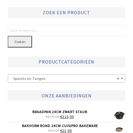
ZOEK EEN PRODUCT
Zoeken
PRODUCTCATEGORIEËN
Spatels en Tangen
×
ONZE AANBIEDINGEN
BRAADPAN 24CM ZWART STAUB
OORSPRONKELIJKE
HUIDIGE
€
279,00
€
215,00
PRIJS
PRIJS
WAS:
IS:
BAKVORM ROND 24CM CUISIPRO BAKEWARE
€279,00.
€215,00.
OORSPRONKELIJKE
HUIDIGE
€
29,99
€
23,99