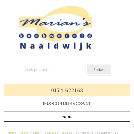
Zoeken
0174-622168
INLOGGEN MIJN ACCOUNT
Home
/
Keukenhulpen
/
Spatels en Tangen
/ Bakspatel Sinaasappel Njoy