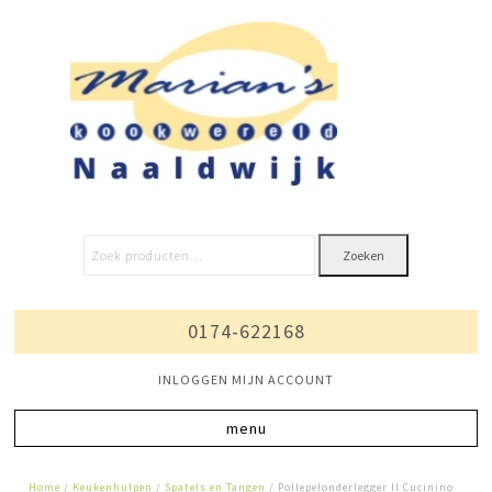
Zoeken
0174-622168
INLOGGEN MIJN ACCOUNT
Home
/
Keukenhulpen
/
Spatels en Tangen
/ Pollepelonderlegger Il Cucinino