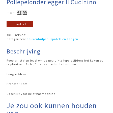
Pollepelonderlegger Il Cucinino
Oorspronkelijke
Huidige
€
7,99
€
10,99
prijs
prijs
was:
is:
Uitverkocht
€10,99.
€7,99.
SKU:
SCE4001
Categorieën:
Keukenhulpen
,
Spatels en Tangen
Beschrijving
Roestvrijstalen lepel om de gebruikte lepels tijdens het koken op
te plaatsen. Zo blijft het aanrechtblad schoon.
Lengte 24cm
Breedte 11cm
Geschikt voor de afwasmachine
Je zou ook kunnen houden
van …