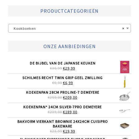
PRODUCTCATEGORIEËN
Kookboeken
×
ONZE AANBIEDINGEN
DE BIJBEL VAN DE JAPANSE KEUKEN
OORSPRONKELIJKE
HUIDIGE
€
36,99
€
29,99
PRIJS
PRIJS
WAS:
IS:
SCHILMES RECHT TWIN GRIP GEEL ZWILLING
€36,99.
€29,99.
OORSPRONKELIJKE
HUIDIGE
€
9,99
€
6,99
PRIJS
PRIJS
WAS:
IS:
KOEKENPAN 28CM PROLINE-7 DEMEYERE
€9,99.
€6,99.
OORSPRONKELIJKE
HUIDIGE
€
259,00
€
209,00
PRIJS
PRIJS
WAS:
IS:
KOEKENPAN* 24CM SILVER-7PRO DEMEYERE
€259,00.
€209,00.
OORSPRONKELIJKE
HUIDIGE
€
239,00
€
189,00
PRIJS
PRIJS
WAS:
IS:
BAKVORM VIERKANT BROWNIE 24X24CM CUISIPRO
€239,00.
€189,00.
BAKEWARE
OORSPRONKELIJKE
HUIDIGE
€
23,99
€
19,99
PRIJS
PRIJS