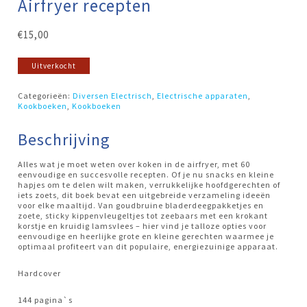
Airfryer recepten
€
15,00
Uitverkocht
Categorieën:
Diversen Electrisch
,
Electrische apparaten
,
Kookboeken
,
Kookboeken
Beschrijving
Alles wat je moet weten over koken in de airfryer, met 60
eenvoudige en succesvolle recepten. Of je nu snacks en kleine
hapjes om te delen wilt maken, verrukkelijke hoofdgerechten of
iets zoets, dit boek bevat een uitgebreide verzameling ideeën
voor elke maaltijd. Van goudbruine bladerdeegpakketjes en
zoete, sticky kippenvleugeltjes tot zeebaars met een krokant
korstje en kruidig lamsvlees – hier vind je talloze opties voor
eenvoudige en heerlijke grote en kleine gerechten waarmee je
optimaal profiteert van dit populaire, energiezuinige apparaat.
Hardcover
144 pagina`s