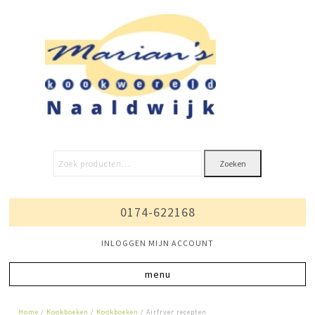
Zoeken
0174-622168
INLOGGEN MIJN ACCOUNT
Home
/
Kookboeken
/
Kookboeken
/ Airfryer recepten