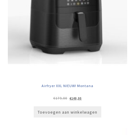
Airfryer XXL NIEUW! Montana
Oorspronkelijke
Huidige
€
179,00
€
149,00
prijs
prijs
was:
is:
€179,00.
€149,00.
Toevoegen aan winkelwagen