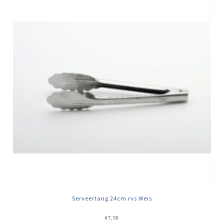
Serveertang 24cm rvs Weis
€
7,50