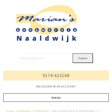
Zoeken
0174-622168
INLOGGEN MIJN ACCOUNT
Home
/
Kookboeken
/
Kookboeken
/ Heel Holland Bakt Kinderbakboek – 3