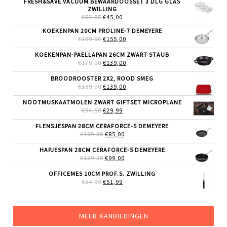
FRESH&SAVE VACUÜM BEWAARDOOSSET 3 DLG GLAS
ZWILLING
OORSPRONKELIJKE
HUIDIGE
€
52,85
€
45,00
PRIJS
PRIJS
KOEKENPAN 20CM PROLINE-7 DEMEYERE
WAS:
IS:
OORSPRONKELIJKE
HUIDIGE
€
189,00
€52,85.
€
155,00
€45,00.
PRIJS
PRIJS
WAS:
IS:
KOEKENPAN-PAELLAPAN 26CM ZWART STAUB
€189,00.
€155,00.
OORSPRONKELIJKE
HUIDIGE
€
179,00
€
139,00
PRIJS
PRIJS
WAS:
IS:
BROODROOSTER 2X2, ROOD SMEG
€179,00.
€139,00.
OORSPRONKELIJKE
HUIDIGE
€
169,00
€
139,00
PRIJS
PRIJS
WAS:
IS:
NOOTMUSKAATMOLEN ZWART GIFTSET MICROPLANE
€169,00.
€139,00.
OORSPRONKELIJKE
HUIDIGE
€
34,50
€
29,99
PRIJS
PRIJS
WAS:
IS:
FLENSJESPAN 28CM CERAFORCE-5 DEMEYERE
€34,50.
€29,99.
OORSPRONKELIJKE
HUIDIGE
€
109,00
€
85,00
PRIJS
PRIJS
WAS:
IS:
HAPJESPAN 28CM CERAFORCE-5 DEMEYERE
€109,00.
€85,00.
OORSPRONKELIJKE
HUIDIGE
€
129,00
€
99,00
PRIJS
PRIJS
WAS:
IS:
OFFICEMES 10CM PROF.S. ZWILLING
€129,00.
€99,00.
OORSPRONKELIJKE
HUIDIGE
€
64,99
€
51,99
PRIJS
PRIJS
WAS:
IS:
€64,99.
€51,99.
MEER AANBIEDINGEN