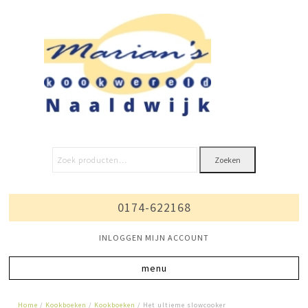
Zoeken
0174-622168
INLOGGEN MIJN ACCOUNT
Home
/
Kookboeken
/
Kookboeken
/ Het ultieme slowcooker