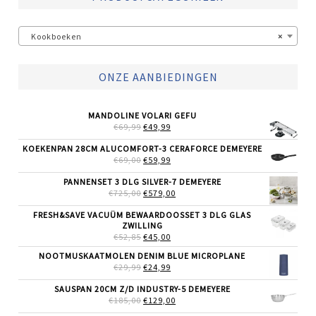
Kookboeken
×
ONZE AANBIEDINGEN
MANDOLINE VOLARI GEFU
OORSPRONKELIJKE
HUIDIGE
€
69,99
€
49,99
PRIJS
PRIJS
WAS:
IS:
KOEKENPAN 28CM ALUCOMFORT-3 CERAFORCE DEMEYERE
€69,99.
€49,99.
OORSPRONKELIJKE
HUIDIGE
€
69,00
€
59,99
PRIJS
PRIJS
WAS:
IS:
PANNENSET 3 DLG SILVER-7 DEMEYERE
€69,00.
€59,99.
OORSPRONKELIJKE
HUIDIGE
€
725,00
€
579,00
PRIJS
PRIJS
WAS:
IS:
FRESH&SAVE VACUÜM BEWAARDOOSSET 3 DLG GLAS
€725,00.
€579,00.
ZWILLING
OORSPRONKELIJKE
HUIDIGE
€
52,85
€
45,00
PRIJS
PRIJS
NOOTMUSKAATMOLEN DENIM BLUE MICROPLANE
WAS:
IS:
OORSPRONKELIJKE
HUIDIGE
€
29,99
€52,85.
€
24,99
€45,00.
PRIJS
PRIJS
WAS:
IS:
SAUSPAN 20CM Z/D INDUSTRY-5 DEMEYERE
€29,99.
€24,99.
OORSPRONKELIJKE
HUIDIGE
€
185,00
€
129,00
PRIJS
PRIJS