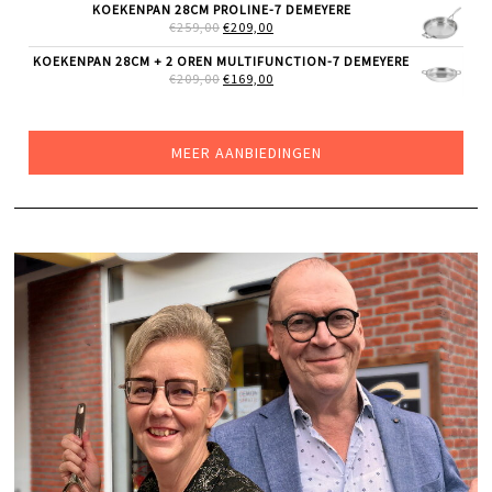
WAS:
IS:
KOEKENPAN 28CM PROLINE-7 DEMEYERE
€185,00.
€129,00.
OORSPRONKELIJKE
HUIDIGE
€
259,00
€
209,00
PRIJS
PRIJS
WAS:
IS:
KOEKENPAN 28CM + 2 OREN MULTIFUNCTION-7 DEMEYERE
€259,00.
€209,00.
OORSPRONKELIJKE
HUIDIGE
€
209,00
€
169,00
PRIJS
PRIJS
WAS:
IS:
€209,00.
€169,00.
MEER AANBIEDINGEN