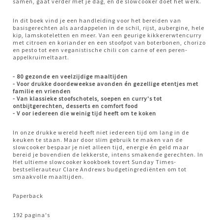
samen, gaat verder met je dag, en de slowcooker doet het werk.
In dit boek vind je een handleiding voor het bereiden van
basisgerechten als aardappelen in de schil, rijst, aubergine, hele
kip, lamskoteletten en meer. Van een geurige kikkererwtencurry
met citroen en koriander en een stoofpot van boterbonen, chorizo
en pesto tot een veganistische chili con carne of een peren-
appelkruimeltaart.
- 80 gezonde en veelzijdige maaltijden
- Voor drukke doordeweekse avonden én gezellige etentjes met
familie en vrienden
- Van klassieke stoofschotels, soepen en curry's tot
ontbijtgerechten, desserts en comfort food
- V
oor iedereen die weinig tijd heeft om te koken
In onze drukke wereld heeft niet iedereen tijd om lang in de
keuken te staan. Maar door slim gebruik te maken van de
slowcooker bespaar je niet alleen tijd, energie én geld maar
bereid je bovendien de lekkerste, intens smakende gerechten. In
Het ultieme slowcooker kookboek tovert Sunday Times-
bestsellerauteur Clare Andrews budgetingrediënten om tot
smaakvolle maaltijden.
Paperback
192 pagina's