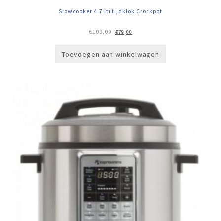
Slowcooker 4.7 ltr.tijdklok Crockpot
Oorspronkelijke
Huidige
€
109,00
€
79,00
prijs
prijs
was:
is:
€109,00.
€79,00.
Toevoegen aan winkelwagen