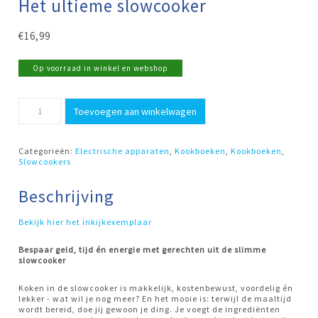
Het ultieme slowcooker
€
16,99
Op voorraad in winkel en webshop
Het
Toevoegen aan winkelwagen
ultieme
slowcooker
aantal
Categorieën:
Electrische apparaten
,
Kookboeken
,
Kookboeken
,
Slowcookers
Beschrijving
Bekijk hier het inkijkexemplaar
Bespaar geld, tijd én energie met gerechten uit de slimme
slowcooker
Koken in de slowcooker is makkelijk, kostenbewust, voordelig én
lekker - wat wil je nog meer? En het mooie is: terwijl de maaltijd
wordt bereid, doe jij gewoon je ding. Je voegt de ingrediënten