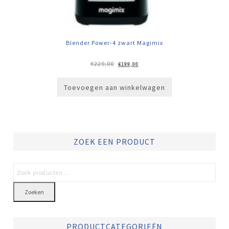
Blender Power-4 zwart Magimix
Oorspronkelijke
Huidige
€
229,00
€
199,00
prijs
prijs
was:
is:
€229,00.
€199,00.
Toevoegen aan winkelwagen
ZOEK EEN PRODUCT
Zoeken
PRODUCTCATEGORIEËN