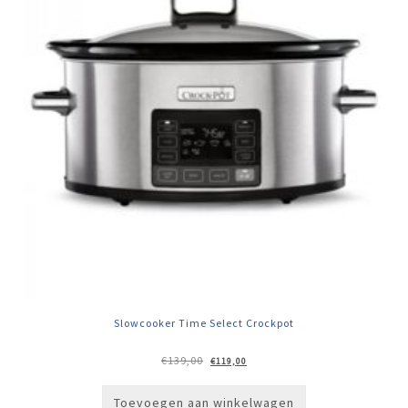
Slowcooker Time Select Crockpot
Oorspronkelijke
Huidige
€
139,00
€
119,00
prijs
prijs
was:
is:
€139,00.
€119,00.
Toevoegen aan winkelwagen