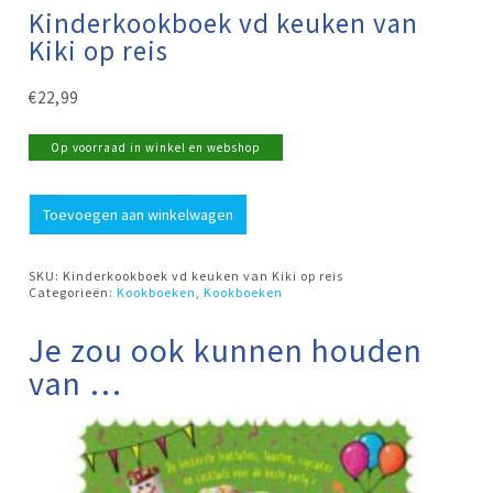
Kinderkookboek vd keuken van
Kiki op reis
€
22,99
Op voorraad in winkel en webshop
Kinderkookboek
Toevoegen aan winkelwagen
vd
keuken
van
Kiki
SKU:
Kinderkookboek vd keuken van Kiki op reis
op
Categorieën:
Kookboeken
,
Kookboeken
reis
aantal
Je zou ook kunnen houden
van …