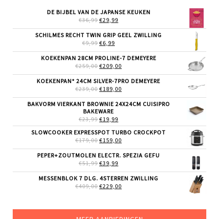
DE BIJBEL VAN DE JAPANSE KEUKEN
OORSPRONKELIJKE
HUIDIGE
€
36,99
€
29,99
PRIJS
PRIJS
WAS:
IS:
SCHILMES RECHT TWIN GRIP GEEL ZWILLING
€36,99.
€29,99.
OORSPRONKELIJKE
HUIDIGE
€
9,99
€
6,99
PRIJS
PRIJS
WAS:
IS:
KOEKENPAN 28CM PROLINE-7 DEMEYERE
€9,99.
€6,99.
OORSPRONKELIJKE
HUIDIGE
€
259,00
€
209,00
PRIJS
PRIJS
WAS:
IS:
KOEKENPAN* 24CM SILVER-7PRO DEMEYERE
€259,00.
€209,00.
OORSPRONKELIJKE
HUIDIGE
€
239,00
€
189,00
PRIJS
PRIJS
WAS:
IS:
BAKVORM VIERKANT BROWNIE 24X24CM CUISIPRO
€239,00.
€189,00.
BAKEWARE
OORSPRONKELIJKE
HUIDIGE
€
23,99
€
19,99
PRIJS
PRIJS
SLOWCOOKER EXPRESSPOT TURBO CROCKPOT
WAS:
IS:
OORSPRONKELIJKE
HUIDIGE
€
179,00
€23,99.
€
159,00
€19,99.
PRIJS
PRIJS
WAS:
IS:
PEPER+ZOUTMOLEN ELECTR. SPEZIA GEFU
€179,00.
€159,00.
OORSPRONKELIJKE
HUIDIGE
€
51,99
€
39,99
PRIJS
PRIJS
WAS:
IS:
MESSENBLOK 7 DLG. 4STERREN ZWILLING
€51,99.
€39,99.
OORSPRONKELIJKE
HUIDIGE
€
409,00
€
229,00
PRIJS
PRIJS
WAS:
IS:
€409,00.
€229,00.
MEER AANBIEDINGEN