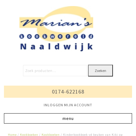
Zoeken
0174-622168
INLOGGEN MIJN ACCOUNT
Home
/
Kookboeken
/
Kookboeken
/ Kinderkookboek vd keuken van Kiki op