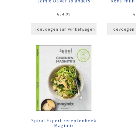
Jamie Oliver 7x anders
Rens-mijn 
€
34,99
€
Toevoegen aan winkelwagen
Toevoegen 
Spiral Expert receptenboek
Magimix