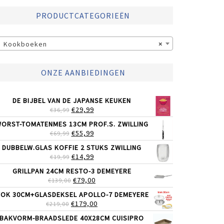
PRODUCTCATEGORIEËN
Kookboeken
×
ONZE AANBIEDINGEN
DE BIJBEL VAN DE JAPANSE KEUKEN
OORSPRONKELIJKE
HUIDIGE
€
29,99
€
36,99
PRIJS
PRIJS
ORST-TOMATENMES 13CM PROF.S. ZWILLING
WAS:
IS:
OORSPRONKELIJKE
HUIDIGE
€
55,99
€
69,99
€36,99.
€29,99.
PRIJS
PRIJS
DUBBELW.GLAS KOFFIE 2 STUKS ZWILLING
WAS:
IS:
OORSPRONKELIJKE
HUIDIGE
€
14,99
€
19,99
€69,99.
€55,99.
PRIJS
PRIJS
GRILLPAN 24CM RESTO-3 DEMEYERE
WAS:
IS:
OORSPRONKELIJKE
HUIDIGE
€
79,00
€
139,00
€19,99.
€14,99.
PRIJS
PRIJS
OK 30CM+GLASDEKSEL APOLLO-7 DEMEYERE
WAS:
IS:
OORSPRONKELIJKE
HUIDIGE
€
179,00
€
219,00
€139,00.
€79,00.
PRIJS
PRIJS
BAKVORM-BRAADSLEDE 40X28CM CUISIPRO
WAS:
IS: