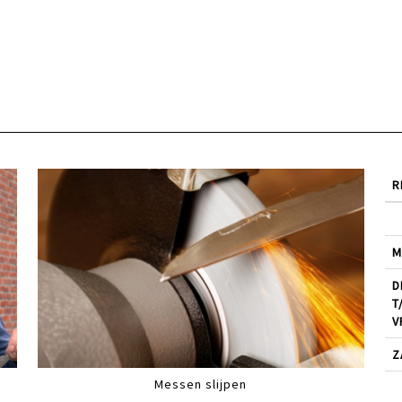
R
M
D
T
V
Z
Messen slijpen