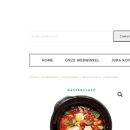
Zoeke
HOME
ONZE WEBWINKEL
JURA KO
Home
/
Kookboeken
/
Kookboeken
/ Masterclass, slowcooker