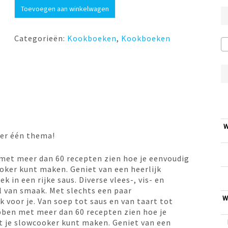
Masterclass,
Toevoegen aan winkelwagen
slowcooker
aantal
Categorieën:
Kookboeken
,
Kookboeken
W
over één thema!
met meer dan 60 recepten zien hoe je eenvoudig
oker kunt maken. Geniet van een heerlijk
 in een rijke saus. Diverse vlees-, vis- en
 van smaak. Met slechts een paar
W
 voor je. Van soep tot saus en van taart tot
bben met meer dan 60 recepten zien hoe je
t je slowcooker kunt maken. Geniet van een