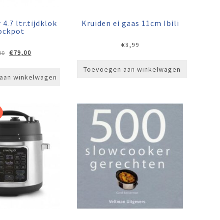
4.7 ltr.tijdklok
Kruiden ei gaas 11cm Ibili
ockpot
€
8,99
Oorspronkelijke
Huidige
€
79,00
00
prijs
prijs
Toevoegen aan winkelwagen
was:
is:
aan winkelwagen
€109,00.
€79,00.