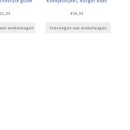
lifestyle guide
Koekjesbijbel, Rutger Bakt
21,99
€
36,99
aan winkelwagen
Toevoegen aan winkelwagen