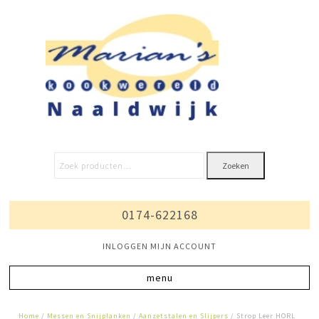
Zoeken
0174-622168
INLOGGEN MIJN ACCOUNT
Home
/
Messen en Snijplanken
/
Aanzetstalen en Slijpers
/ Strop Leer HORL