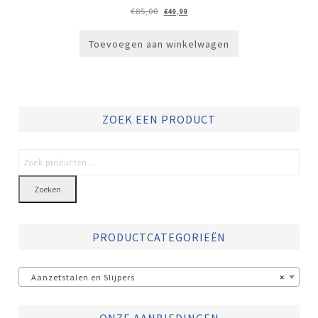
Oorspronkelijke
Huidige
€
85,00
€
49,99
prijs
prijs
was:
is:
€85,00.
€49,99.
Toevoegen aan winkelwagen
ZOEK EEN PRODUCT
Zoeken
PRODUCTCATEGORIEËN
Aanzetstalen en Slijpers
×