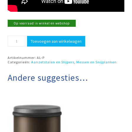
Op voorraad in winkel en webshop
Strop
Toevoegen aan winkelwagen
Leer
HORL
aantal
Artikelnummer:
AL-P
Categorieën:
Aanzetstalen en Slijpers
,
Messen en Snijplanken
Andere suggesties…