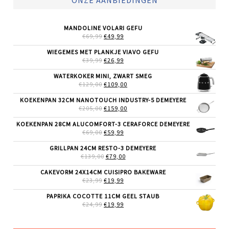
ONZE AANBIEDINGEN
MANDOLINE VOLARI GEFU
OORSPRONKELIJKE
HUIDIGE
€
69,99
€
49,99
PRIJS
PRIJS
WAS:
IS:
WIEGEMES MET PLANKJE VIAVO GEFU
€69,99.
€49,99.
OORSPRONKELIJKE
HUIDIGE
€
39,99
€
26,99
PRIJS
PRIJS
WAS:
IS:
WATERKOKER MINI, ZWART SMEG
€39,99.
€26,99.
OORSPRONKELIJKE
HUIDIGE
€
129,00
€
109,00
PRIJS
PRIJS
WAS:
IS:
KOEKENPAN 32CM NANOTOUCH INDUSTRY-5 DEMEYERE
€129,00.
€109,00.
OORSPRONKELIJKE
HUIDIGE
€
205,00
€
159,00
PRIJS
PRIJS
WAS:
IS:
KOEKENPAN 28CM ALUCOMFORT-3 CERAFORCE DEMEYERE
€205,00.
€159,00.
OORSPRONKELIJKE
HUIDIGE
€
69,00
€
59,99
PRIJS
PRIJS
WAS:
IS:
GRILLPAN 24CM RESTO-3 DEMEYERE
€69,00.
€59,99.
OORSPRONKELIJKE
HUIDIGE
€
139,00
€
79,00
PRIJS
PRIJS
WAS:
IS:
CAKEVORM 24X14CM CUISIPRO BAKEWARE
€139,00.
€79,00.
OORSPRONKELIJKE
HUIDIGE
€
23,99
€
19,99
PRIJS
PRIJS
WAS:
IS:
PAPRIKA COCOTTE 11CM GEEL STAUB
€23,99.
€19,99.
OORSPRONKELIJKE
HUIDIGE
€
24,99
€
19,99
PRIJS
PRIJS
WAS:
IS:
€24,99.
€19,99.