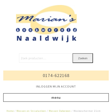
Zoeken
0174-622168
INLOGGEN MIJN ACCOUNT
Home
/
Messen en Snijplanken
/
Messen Opbergen
/ Mesbeschermer 21cm