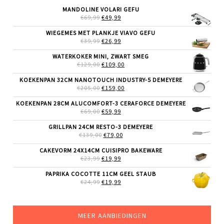
MANDOLINE VOLARI GEFU
OORSPRONKELIJKE
HUIDIGE
€
69,99
€
49,99
PRIJS
PRIJS
WAS:
IS:
WIEGEMES MET PLANKJE VIAVO GEFU
€69,99.
€49,99.
OORSPRONKELIJKE
HUIDIGE
€
39,99
€
26,99
PRIJS
PRIJS
WAS:
IS:
WATERKOKER MINI, ZWART SMEG
€39,99.
€26,99.
OORSPRONKELIJKE
HUIDIGE
€
129,00
€
109,00
PRIJS
PRIJS
WAS:
IS:
KOEKENPAN 32CM NANOTOUCH INDUSTRY-5 DEMEYERE
€129,00.
€109,00.
OORSPRONKELIJKE
HUIDIGE
€
205,00
€
159,00
PRIJS
PRIJS
WAS:
IS:
KOEKENPAN 28CM ALUCOMFORT-3 CERAFORCE DEMEYERE
€205,00.
€159,00.
OORSPRONKELIJKE
HUIDIGE
€
69,00
€
59,99
PRIJS
PRIJS
WAS:
IS:
GRILLPAN 24CM RESTO-3 DEMEYERE
€69,00.
€59,99.
OORSPRONKELIJKE
HUIDIGE
€
139,00
€
79,00
PRIJS
PRIJS
WAS:
IS:
CAKEVORM 24X14CM CUISIPRO BAKEWARE
€139,00.
€79,00.
OORSPRONKELIJKE
HUIDIGE
€
23,99
€
19,99
PRIJS
PRIJS
WAS:
IS:
PAPRIKA COCOTTE 11CM GEEL STAUB
€23,99.
€19,99.
OORSPRONKELIJKE
HUIDIGE
€
24,99
€
19,99
PRIJS
PRIJS
WAS:
IS:
€24,99.
€19,99.
MEER AANBIEDINGEN