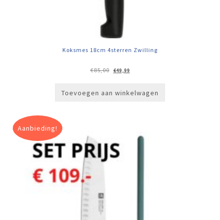
Koksmes 18cm 4sterren Zwilling
Oorspronkelijke
Huidige
€
85,00
€
49,99
prijs
prijs
was:
is:
€85,00.
€49,99.
Toevoegen aan winkelwagen
Aanbieding!