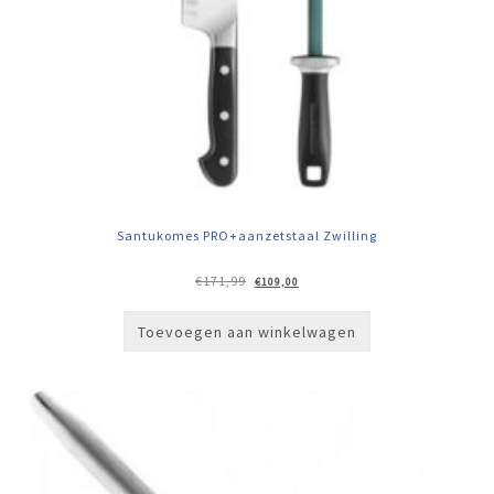
Santukomes PRO+aanzetstaal Zwilling
Oorspronkelijke
Huidige
€
171,99
€
109,00
prijs
prijs
was:
is:
€171,99.
€109,00.
Toevoegen aan winkelwagen