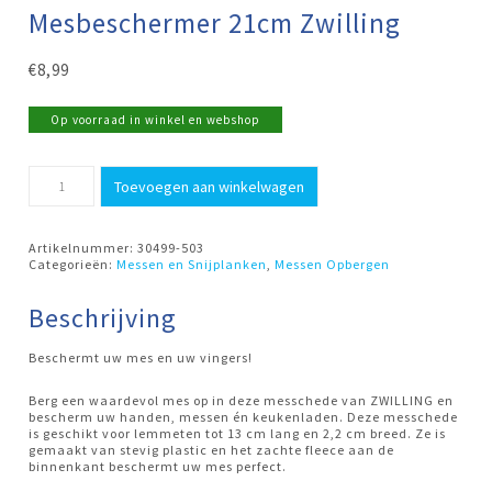
Mesbeschermer 21cm Zwilling
€
8,99
Op voorraad in winkel en webshop
Mesbeschermer
Toevoegen aan winkelwagen
21cm
Zwilling
aantal
Artikelnummer:
30499-503
Categorieën:
Messen en Snijplanken
,
Messen Opbergen
Beschrijving
Beschermt uw mes en uw vingers!
Berg een waardevol mes op in deze messchede van ZWILLING en
bescherm uw handen, messen én keukenladen. Deze messchede
is geschikt voor lemmeten tot 13 cm lang en 2,2 cm breed. Ze is
gemaakt van stevig plastic en het zachte fleece aan de
binnenkant beschermt uw mes perfect.