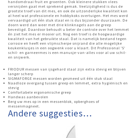
handomdraai fruit en groenten. Ook kleinere stukken vlees
versnijden gaat met sprekend gemak. Veelzijdigheid is dus de
grootste troef van dit mes, en ook de uitzonderlijke kwaliteit kon
al heel wat professionele en hobbykoks overtuigen. Het mes werd
vervaardigd uit één stuk staal en is dus bijzonder duurzaam. De
doorn werd dan weer met drie klinknagels aan de greep
bevestigd. Daardoor behoudt u beter de controle over het lemmet
én ziet het mes er mooier uit. Nog een troef is de hoogwaardige
kwaliteit van het gebruikte staal. Dat is namelijk bestand tegen
corrosie en heeft een vlijmscherpe snijrand die alle mogelijke
keukenklusjes in een oogwenk voor u klaart. Dit Professional 'S'
schil- en garneermes is een manusje-van-alles voor al uw schil-
en snijwerk.
FRIODUR messen van ijsgehard staal zijn extra stevig en blijven
langer scherp
SIGMAFORGE messen worden gesmeed uit één stuk staal
Naadloze overgang tussen greep en lemmet, extra hygiënisch en
stevig
Comfortabele ergonomische greep
Handwas aanbevolen
Berg uw mes op in een messenblok, opberghoes of
messenmagneet.
Andere suggesties…