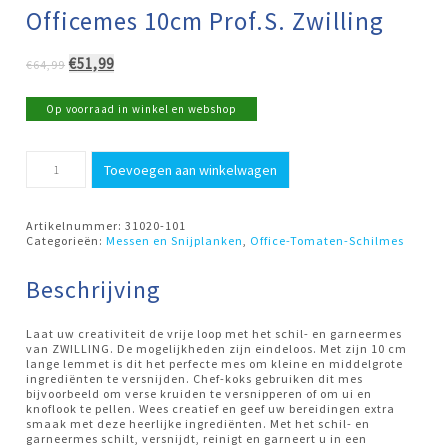
Officemes 10cm Prof.S. Zwilling
Oorspronkelijke
Huidige
€
51,99
€
64,99
prijs
prijs
was:
is:
Op voorraad in winkel en webshop
€64,99.
€51,99.
Officemes
Toevoegen aan winkelwagen
10cm
Prof.S.
Zwilling
aantal
Artikelnummer:
31020-101
Categorieën:
Messen en Snijplanken
,
Office-Tomaten-Schilmes
Beschrijving
Laat uw creativiteit de vrije loop met het schil- en garneermes
van ZWILLING. De mogelijkheden zijn eindeloos. Met zijn 10 cm
lange lemmet is dit het perfecte mes om kleine en middelgrote
ingrediënten te versnijden. Chef-koks gebruiken dit mes
bijvoorbeeld om verse kruiden te versnipperen of om ui en
knoflook te pellen. Wees creatief en geef uw bereidingen extra
smaak met deze heerlijke ingrediënten. Met het schil- en
garneermes schilt, versnijdt, reinigt en garneert u in een