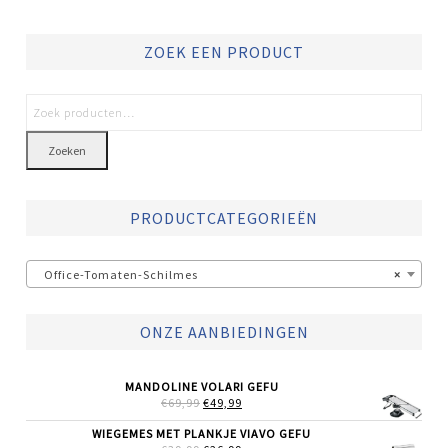
ZOEK EEN PRODUCT
Zoeken
PRODUCTCATEGORIEËN
Office-Tomaten-Schilmes
×
ONZE AANBIEDINGEN
MANDOLINE VOLARI GEFU
OORSPRONKELIJKE
HUIDIGE
€
69,99
€
49,99
PRIJS
PRIJS
WAS:
IS:
WIEGEMES MET PLANKJE VIAVO GEFU
€69,99.
€49,99.
OORSPRONKELIJKE
HUIDIGE