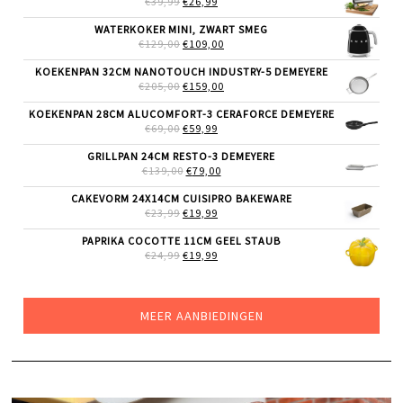
€
39,99
€
26,99
PRIJS
PRIJS
WAS:
IS:
WATERKOKER MINI, ZWART SMEG
€39,99.
€26,99.
OORSPRONKELIJKE
HUIDIGE
€
129,00
€
109,00
PRIJS
PRIJS
WAS:
IS:
KOEKENPAN 32CM NANOTOUCH INDUSTRY-5 DEMEYERE
€129,00.
€109,00.
OORSPRONKELIJKE
HUIDIGE
€
205,00
€
159,00
PRIJS
PRIJS
WAS:
IS:
KOEKENPAN 28CM ALUCOMFORT-3 CERAFORCE DEMEYERE
€205,00.
€159,00.
OORSPRONKELIJKE
HUIDIGE
€
69,00
€
59,99
PRIJS
PRIJS
WAS:
IS:
GRILLPAN 24CM RESTO-3 DEMEYERE
€69,00.
€59,99.
OORSPRONKELIJKE
HUIDIGE
€
139,00
€
79,00
PRIJS
PRIJS
WAS:
IS:
CAKEVORM 24X14CM CUISIPRO BAKEWARE
€139,00.
€79,00.
OORSPRONKELIJKE
HUIDIGE
€
23,99
€
19,99
PRIJS
PRIJS
WAS:
IS:
PAPRIKA COCOTTE 11CM GEEL STAUB
€23,99.
€19,99.
OORSPRONKELIJKE
HUIDIGE
€
24,99
€
19,99
PRIJS
PRIJS
WAS:
IS:
€24,99.
€19,99.
MEER AANBIEDINGEN