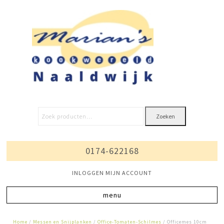
Zoeken
0174-622168
INLOGGEN MIJN ACCOUNT
Home
/
Messen en Snijplanken
/
Office-Tomaten-Schilmes
/ Officemes 10cm