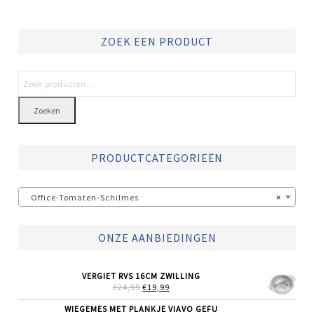
ZOEK EEN PRODUCT
Zoeken
PRODUCTCATEGORIEËN
Office-Tomaten-Schilmes
×
ONZE AANBIEDINGEN
VERGIET RVS 16CM ZWILLING
OORSPRONKELIJKE
HUIDIGE
€
24,99
€
19,99
PRIJS
PRIJS
WAS:
IS:
WIEGEMES MET PLANKJE VIAVO GEFU