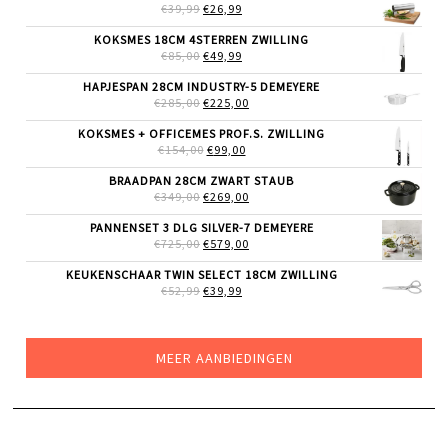
€24,99.
€19,99.
OORSPRONKELIJKE
HUIDIGE
€
39,99
€
26,99
PRIJS
PRIJS
WAS:
IS:
KOKSMES 18CM 4STERREN ZWILLING
€39,99.
€26,99.
OORSPRONKELIJKE
HUIDIGE
€
85,00
€
49,99
PRIJS
PRIJS
WAS:
IS:
HAPJESPAN 28CM INDUSTRY-5 DEMEYERE
€85,00.
€49,99.
OORSPRONKELIJKE
HUIDIGE
€
285,00
€
225,00
PRIJS
PRIJS
WAS:
IS:
KOKSMES + OFFICEMES PROF.S. ZWILLING
€285,00.
€225,00.
OORSPRONKELIJKE
HUIDIGE
€
154,00
€
99,00
PRIJS
PRIJS
WAS:
IS:
BRAADPAN 28CM ZWART STAUB
€154,00.
€99,00.
OORSPRONKELIJKE
HUIDIGE
€
349,00
€
269,00
PRIJS
PRIJS
WAS:
IS:
PANNENSET 3 DLG SILVER-7 DEMEYERE
€349,00.
€269,00.
OORSPRONKELIJKE
HUIDIGE
€
725,00
€
579,00
PRIJS
PRIJS
WAS:
IS:
KEUKENSCHAAR TWIN SELECT 18CM ZWILLING
€725,00.
€579,00.
OORSPRONKELIJKE
HUIDIGE
€
52,99
€
39,99
PRIJS
PRIJS
WAS:
IS:
€52,99.
€39,99.
MEER AANBIEDINGEN