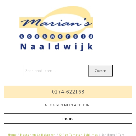
Zoeken
0174-622168
INLOGGEN MIJN ACCOUNT
Home
/
Messen en Snijplanken
/
Office-Tomaten-Schilmes
/ Schilmes* 7cm