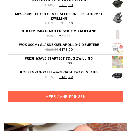
BRAADPAN 28CM ZWART STAUB
€24,99.
€19,99.
OORSPRONKELIJKE
HUIDIGE
€
349,00
€
269,00
PRIJS
PRIJS
WAS:
IS:
MESSENBLOK 7 DLG. MET SLIJPFUNCTIE GOURMET
€349,00.
€269,00.
ZWILLING
OORSPRONKELIJKE
HUIDIGE
€
319,00
€
209,00
PRIJS
PRIJS
NOOTMUSKAATMOLEN BEIGE MICROPLANE
WAS:
IS:
OORSPRONKELIJKE
HUIDIGE
€
29,99
€319,00.
€
24,99
€209,00.
PRIJS
PRIJS
WAS:
IS:
WOK 30CM+GLASDEKSEL APOLLO-7 DEMEYERE
€29,99.
€24,99.
OORSPRONKELIJKE
HUIDIGE
€
219,00
€
179,00
PRIJS
PRIJS
WAS:
IS:
FRESH&SAVE STARTSET 7DLG ZWILLING
€219,00.
€179,00.
OORSPRONKELIJKE
HUIDIGE
€
119,00
€
99,00
PRIJS
PRIJS
WAS:
IS:
KOEKENPAN-PAELLAPAN 26CM ZWART STAUB
€119,00.
€99,00.
OORSPRONKELIJKE
HUIDIGE
€
179,00
€
139,00
PRIJS
PRIJS
WAS:
IS:
€179,00.
€139,00.
MEER AANBIEDINGEN