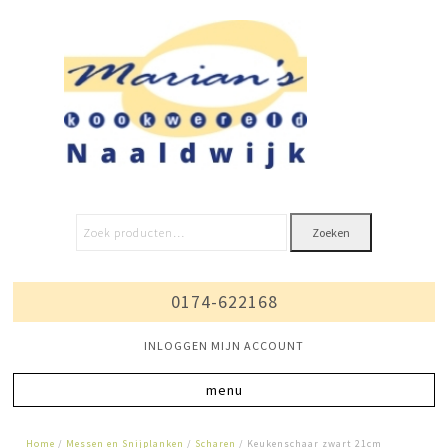
Zoeken
0174-622168
INLOGGEN MIJN ACCOUNT
Home
/
Messen en Snijplanken
/
Scharen
/ Keukenschaar zwart 21cm