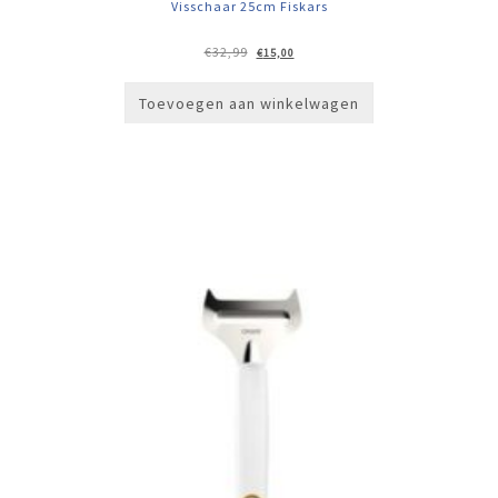
Visschaar 25cm Fiskars
Oorspronkelijke
Huidige
€
32,99
€
15,00
prijs
prijs
was:
is:
€32,99.
€15,00.
Toevoegen aan winkelwagen