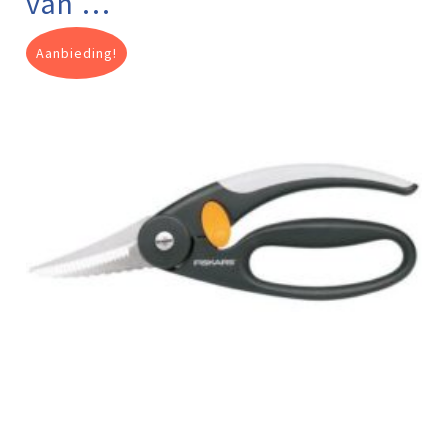
van …
Aanbieding!