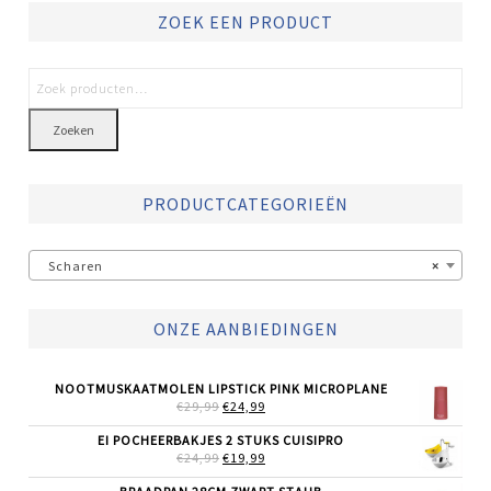
ZOEK EEN PRODUCT
Zoeken
PRODUCTCATEGORIEËN
Scharen
×
ONZE AANBIEDINGEN
NOOTMUSKAATMOLEN LIPSTICK PINK MICROPLANE
OORSPRONKELIJKE
HUIDIGE
€
29,99
€
24,99
PRIJS
PRIJS
WAS:
IS:
EI POCHEERBAKJES 2 STUKS CUISIPRO
€29,99.
€24,99.
OORSPRONKELIJKE
HUIDIGE
€
24,99
€
19,99
PRIJS
PRIJS
WAS:
IS: