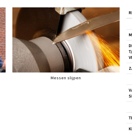
R
M
D
T
V
Z
Messen slijpen
V
S
T
K