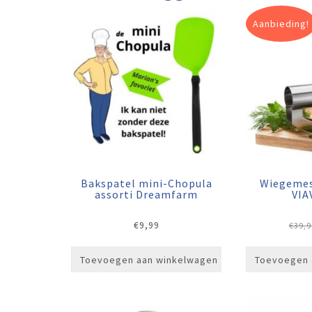
Aanbieding!
Bakspatel mini-Chopula
Wiegemes
assorti Dreamfarm
VIA
€
9,99
€
39,9
Toevoegen aan winkelwagen
Toevoegen 