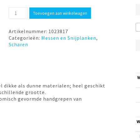
Keukenschaar
Toevoegen aan winkelwagen
zwart
21cm
Fiskars
Artikelnummer:
1023817
aantal
Categorieën:
Messen en Snijplanken
,
Scharen
W
l dikke als dunne materialen; heel geschikt
schillende grootte.
onomisch gevormde handgrepen van
W