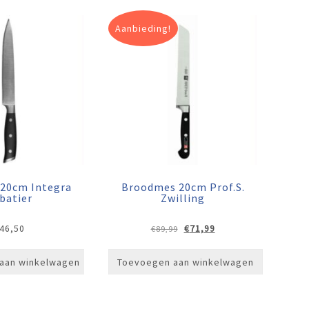
Aanbieding!
 20cm Integra
Broodmes 20cm Prof.S.
batier
Zwilling
Oorspronkelijke
Huidige
46,50
€
71,99
€
89,99
prijs
prijs
was:
is:
aan winkelwagen
Toevoegen aan winkelwagen
€89,99.
€71,99.