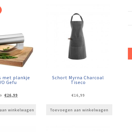
 met plankje
Schort Myrna Charcoal
VO Gefu
Tiseco
Oorspronkelijke
Huidige
€
26,99
€
16,99
9
prijs
prijs
was:
is:
aan winkelwagen
Toevoegen aan winkelwagen
€39,99.
€26,99.