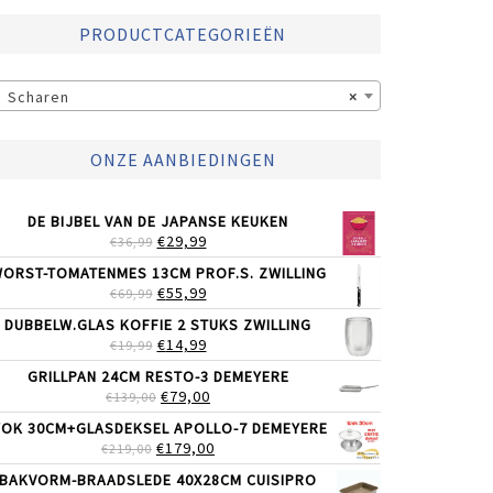
PRODUCTCATEGORIEËN
Scharen
×
ONZE AANBIEDINGEN
DE BIJBEL VAN DE JAPANSE KEUKEN
OORSPRONKELIJKE
HUIDIGE
€
29,99
€
36,99
PRIJS
PRIJS
ORST-TOMATENMES 13CM PROF.S. ZWILLING
WAS:
IS:
OORSPRONKELIJKE
HUIDIGE
€
55,99
€
69,99
€36,99.
€29,99.
PRIJS
PRIJS
DUBBELW.GLAS KOFFIE 2 STUKS ZWILLING
WAS:
IS:
OORSPRONKELIJKE
HUIDIGE
€
14,99
€
19,99
€69,99.
€55,99.
PRIJS
PRIJS
GRILLPAN 24CM RESTO-3 DEMEYERE
WAS:
IS:
OORSPRONKELIJKE
HUIDIGE
€
79,00
€
139,00
€19,99.
€14,99.
PRIJS
PRIJS
OK 30CM+GLASDEKSEL APOLLO-7 DEMEYERE
WAS:
IS:
OORSPRONKELIJKE
HUIDIGE
€
179,00
€
219,00
€139,00.
€79,00.
PRIJS
PRIJS
BAKVORM-BRAADSLEDE 40X28CM CUISIPRO
WAS:
IS: