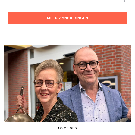
PRIJS
PRIJS
WAS:
IS:
€43,99.
€34,99.
MEER AANBIEDINGEN
Over ons