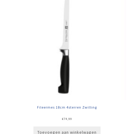
Fileermes 18cm 4sterren Zwilling
€
74,99
Toevoegen aan winkelwagen