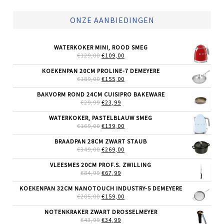
ONZE AANBIEDINGEN
WATERKOKER MINI, ROOD SMEG
OORSPRONKELIJKE
HUIDIGE
€
129,00
€
109,00
PRIJS
PRIJS
WAS:
IS:
KOEKENPAN 20CM PROLINE-7 DEMEYERE
€129,00.
€109,00.
OORSPRONKELIJKE
HUIDIGE
€
189,00
€
155,00
PRIJS
PRIJS
WAS:
IS:
BAKVORM ROND 24CM CUISIPRO BAKEWARE
€189,00.
€155,00.
OORSPRONKELIJKE
HUIDIGE
€
29,99
€
23,99
PRIJS
PRIJS
WAS:
IS:
WATERKOKER, PASTELBLAUW SMEG
€29,99.
€23,99.
OORSPRONKELIJKE
HUIDIGE
€
169,00
€
139,00
PRIJS
PRIJS
WAS:
IS:
BRAADPAN 28CM ZWART STAUB
€169,00.
€139,00.
OORSPRONKELIJKE
HUIDIGE
€
349,00
€
269,00
PRIJS
PRIJS
WAS:
IS:
VLEESMES 20CM PROF.S. ZWILLING
€349,00.
€269,00.
OORSPRONKELIJKE
HUIDIGE
€
84,99
€
67,99
PRIJS
PRIJS
WAS:
IS:
KOEKENPAN 32CM NANOTOUCH INDUSTRY-5 DEMEYERE
€84,99.
€67,99.
OORSPRONKELIJKE
HUIDIGE
€
205,00
€
159,00
PRIJS
PRIJS
WAS:
IS:
NOTENKRAKER ZWART DROSSELMEYER
€205,00.
€159,00.
OORSPRONKELIJKE
HUIDIGE
€
43,99
€
34,99