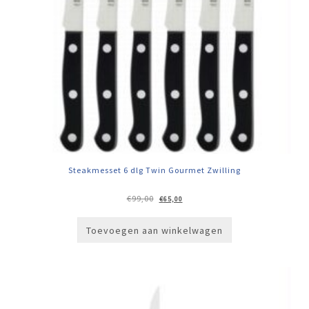
Steakmesset 6 dlg Twin Gourmet Zwilling
Oorspronkelijke
Huidige
€
99,00
€
65,00
prijs
prijs
was:
is:
€99,00.
€65,00.
Toevoegen aan winkelwagen