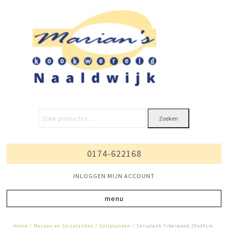
Zoeken
0174-622168
INLOGGEN MIJN ACCOUNT
Home
/
Messen en Snijplanken
/
Snijplanken
/ Snijplank Fiberwood 20x30cm