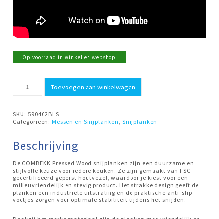
Op voorraad in winkel en webshop
Snijplank
Toevoegen aan winkelwagen
Fiberwood
20x30cm
Zwart
Combekk
SKU:
590402BLS
aantal
Categorieën:
Messen en Snijplanken
,
Snijplanken
Beschrijving
De COMBEKK Pressed Wood snijplanken zijn een duurzame en
stijlvolle keuze voor iedere keuken. Ze zijn gemaakt van FSC-
gecertificeerd geperst houtvezel, waardoor je kiest voor een
milieuvriendelijk en stevig product. Het strakke design geeft de
planken een industriële uitstraling en de praktische anti-slip
voetjes zorgen voor optimale stabiliteit tijdens het snijden.
Dankzij het sterke materiaal zijn de planken mes vriendelijk en