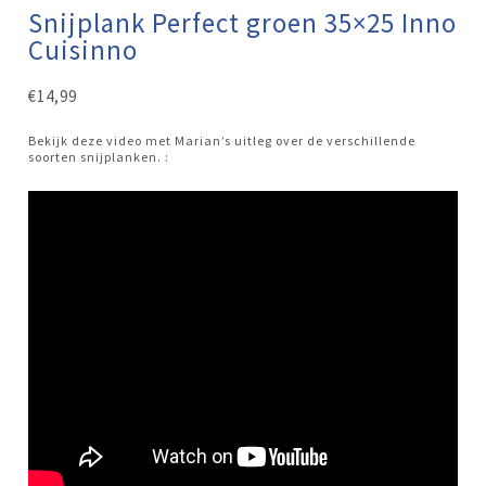
Snijplank Perfect groen 35×25 Inno
Cuisinno
€
14,99
Bekijk deze video met Marian’s uitleg over de verschillende
soorten snijplanken. :