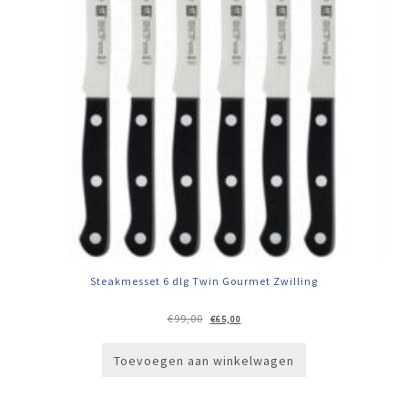
Steakmesset 6 dlg Twin Gourmet Zwilling
Oorspronkelijke
Huidige
€
99,00
€
65,00
prijs
prijs
was:
is:
€99,00.
€65,00.
Toevoegen aan winkelwagen