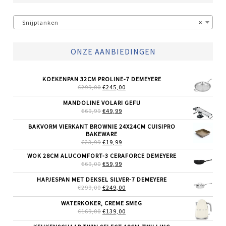
Snijplanken
×
ONZE AANBIEDINGEN
KOEKENPAN 32CM PROLINE-7 DEMEYERE
OORSPRONKELIJKE
HUIDIGE
€
299,00
€
245,00
PRIJS
PRIJS
WAS:
IS:
MANDOLINE VOLARI GEFU
€299,00.
€245,00.
OORSPRONKELIJKE
HUIDIGE
€
69,99
€
49,99
PRIJS
PRIJS
WAS:
IS:
BAKVORM VIERKANT BROWNIE 24X24CM CUISIPRO
€69,99.
€49,99.
BAKEWARE
OORSPRONKELIJKE
HUIDIGE
€
23,99
€
19,99
PRIJS
PRIJS
WOK 28CM ALUCOMFORT-3 CERAFORCE DEMEYERE
WAS:
IS:
OORSPRONKELIJKE
HUIDIGE
€
69,00
€23,99.
€
59,99
€19,99.
PRIJS
PRIJS
WAS:
IS:
HAPJESPAN MET DEKSEL SILVER-7 DEMEYERE
€69,00.
€59,99.
OORSPRONKELIJKE
HUIDIGE
€
299,00
€
249,00
PRIJS
PRIJS
WAS:
IS:
WATERKOKER, CREME SMEG
€299,00.
€249,00.
OORSPRONKELIJKE
HUIDIGE
€
169,00
€
139,00
PRIJS
PRIJS
WAS:
IS: