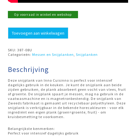
Op voorraad in winkel en webshop
Snijplank
Toevoegen aan winkelwagen
Perfect
groen
35x25
Inno
SKU:
387-08U
Cuisinno
Categorieën:
Messen en Snijplanken
,
Snijplanken
aantal
Beschrijving
Deze snijplank van Inno Cuisinno is perfect voor intensief
dagelijks gebruik in de keuken. Je kunt de snijplank aan beide
zijden gebruiken, de plank absorbeert geen vocht van vlees, fruit
of groente. De snijplank spaart je messen, mag na gebruik in de
vaatwasmachine en is magnetronbestendig. De snijplank van
Zweeds fabrikaat is gemaakt uit recyclebaar polyethyleen. Deze
snijplank is verkrijgbaar in de bekende horecakleuren - voor elk
ingrediënt een eigen plank (groen=groente, fruit) - om
kruisbesmetting te voorkomen.
Belangrijkste kenmerken:
Perfect voor intensief dagelijks gebruik