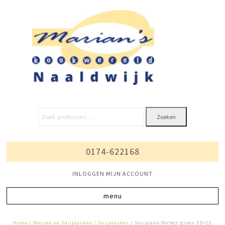
Zoeken
0174-622168
INLOGGEN MIJN ACCOUNT
Home
/
Messen en Snijplanken
/
Snijplanken
/ Snijplank Perfect groen 35×25