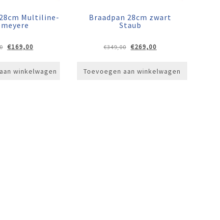
28cm Multiline-
Braadpan 28cm zwart
emeyere
Staub
Oorspronkelijke
Huidige
Oorspronkelijke
Huidige
€
169,00
€
269,00
0
€
349,00
prijs
prijs
prijs
prijs
was:
is:
was:
is:
aan winkelwagen
Toevoegen aan winkelwagen
€209,00.
€169,00.
€349,00.
€269,00.