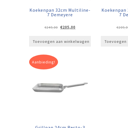
Koekenpan 32cm Multiline-
Koekenpan 
7 Demeyere
7 D
Oorspronkelijke
Huidige
€
205,00
€
249,00
€
209,0
prijs
prijs
was:
is:
Toevoegen aan winkelwagen
Toevoegen 
€249,00.
€205,00.
Aanbieding!
Grillpan 24cm Resto-3