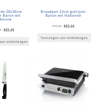
ede 20x30cm
Braadpan 23cm gietijzer
er Baron wit
Baron wit Habonne
bonne
Oorspronkelijke
Huidige
€
65,00
€
99,00
Oorspronkelijke
Huidige
€
55,00
0
prijs
prijs
prijs
prijs
was:
is:
Toevoegen aan winkelwagen
was:
is:
€99,00.
€65,00.
aan winkelwagen
€79,00.
€55,00.