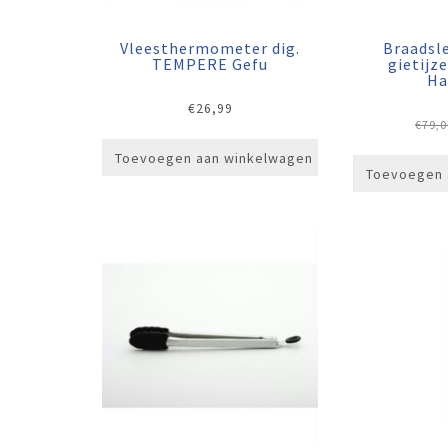
Vleesthermometer dig.
Braadsl
TEMPERE Gefu
gietijz
Ha
€
26,99
€
79,0
Toevoegen aan winkelwagen
Toevoegen 