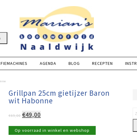
n
FFIEMACHINES
AGENDA
BLOG
RECEPTEN
INSTR
onne
Grillpan 25cm gietijzer Baron
wit Habonne
Oorspronkelijke
Huidige
€
49,00
€
69,00
prijs
prijs
was:
is:
Op voorraad in winkel en webshop