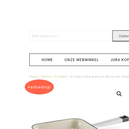
Zoeke
HOME
ONZE WEBWINKEL
JURA KO
Home
/
Pannen
/
Grillpan
/ Grillpan 25cm gietijzer Baron wit Hab
Aanbieding!