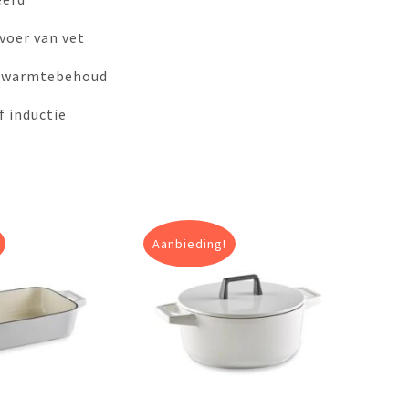
voer van vet
g warmtebehoud
f inductie
Aanbieding!