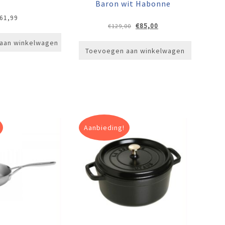
Baron wit Habonne
61,99
Oorspronkelijke
Huidige
€
85,00
€
129,00
prijs
prijs
aan winkelwagen
was:
is:
Toevoegen aan winkelwagen
€129,00.
€85,00.
Aanbieding!