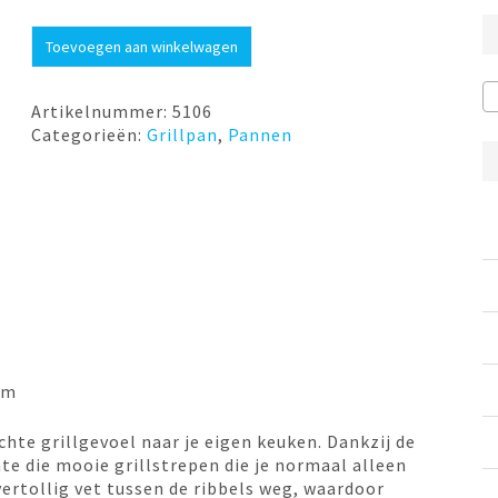
€69,00.
€49,00.
Grillpan
Toevoegen aan winkelwagen
25cm
gietijzer
Baron
Artikelnummer:
5106
wit
Categorieën:
Grillpan
,
Pannen
Habonne
aantal
cm
hte grillgevoel naar je eigen keuken. Dankzij de
nte die mooie grillstrepen die je normaal alleen
vertollig vet tussen de ribbels weg, waardoor