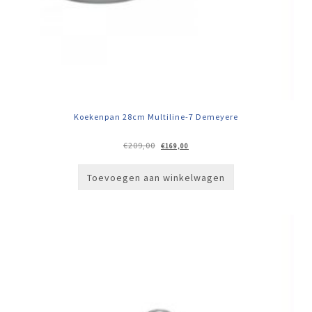
Koekenpan 28cm Multiline-7 Demeyere
Oorspronkelijke
Huidige
€
209,00
€
169,00
prijs
prijs
was:
is:
€209,00.
€169,00.
Toevoegen aan winkelwagen