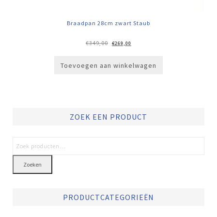
Braadpan 28cm zwart Staub
Oorspronkelijke
Huidige
€
349,00
€
269,00
prijs
prijs
was:
is:
€349,00.
€269,00.
Toevoegen aan winkelwagen
ZOEK EEN PRODUCT
Zoeken
PRODUCTCATEGORIEËN