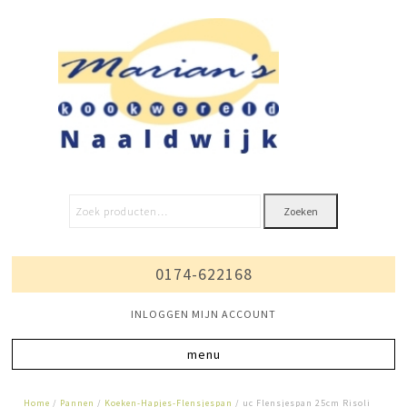
Zoeken
0174-622168
INLOGGEN MIJN ACCOUNT
Home
/
Pannen
/
Koeken-Hapjes-Flensjespan
/ uc Flensjespan 25cm Risoli