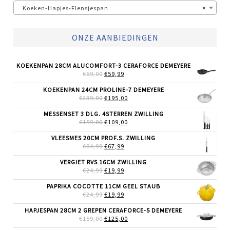
Koeken-Hapjes-Flensjespan
×
ONZE AANBIEDINGEN
KOEKENPAN 28CM ALUCOMFORT-3 CERAFORCE DEMEYERE
OORSPRONKELIJKE
HUIDIGE
€
69,00
€
59,99
PRIJS
PRIJS
WAS:
IS:
KOEKENPAN 24CM PROLINE-7 DEMEYERE
€69,00.
€59,99.
OORSPRONKELIJKE
HUIDIGE
€
239,00
€
195,00
PRIJS
PRIJS
WAS:
IS:
MESSENSET 3 DLG. 4STERREN ZWILLING
€239,00.
€195,00.
OORSPRONKELIJKE
HUIDIGE
€
159,00
€
109,00
PRIJS
PRIJS
WAS:
IS:
VLEESMES 20CM PROF.S. ZWILLING
€159,00.
€109,00.
OORSPRONKELIJKE
HUIDIGE
€
84,99
€
67,99
PRIJS
PRIJS
WAS:
IS:
VERGIET RVS 16CM ZWILLING
€84,99.
€67,99.
OORSPRONKELIJKE
HUIDIGE
€
24,99
€
19,99
PRIJS
PRIJS
WAS:
IS:
PAPRIKA COCOTTE 11CM GEEL STAUB
€24,99.
€19,99.
OORSPRONKELIJKE
HUIDIGE
€
24,99
€
19,99
PRIJS
PRIJS
WAS:
IS:
HAPJESPAN 28CM 2 GREPEN CERAFORCE-5 DEMEYERE
€24,99.
€19,99.
OORSPRONKELIJKE
HUIDIGE
€
159,00
€
125,00
PRIJS
PRIJS