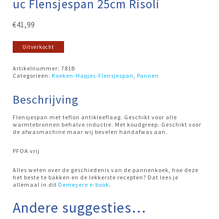
uc Flensjespan 25cm Risoli
€
41,99
Uitverkocht
Artikelnummer:
781B
Categorieën:
Koeken-Hapjes-Flensjespan
,
Pannen
Beschrijving
Flensjespan met teflon antikleeflaag. Geschikt voor alle
warmtebronnen behalve inductie. Met koudgreep. Geschikt voor
de afwasmachine maar wij bevelen handafwas aan.
PFOA vrij
Alles weten over de geschiedenis van de pannenkoek, hoe deze
het beste te bakken en de lekkerste recepten? Dat lees je
allemaal in dit
Demeyere e-book
.
Andere suggesties…