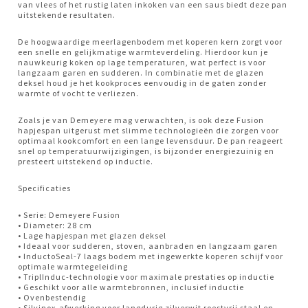
van vlees of het rustig laten inkoken van een saus biedt deze pan
uitstekende resultaten.
De hoogwaardige meerlagenbodem met koperen kern zorgt voor
een snelle en gelijkmatige warmteverdeling. Hierdoor kun je
nauwkeurig koken op lage temperaturen, wat perfect is voor
langzaam garen en sudderen. In combinatie met de glazen
deksel houd je het kookproces eenvoudig in de gaten zonder
warmte of vocht te verliezen.
Zoals je van Demeyere mag verwachten, is ook deze Fusion
hapjespan uitgerust met slimme technologieën die zorgen voor
optimaal kookcomfort en een lange levensduur. De pan reageert
snel op temperatuurwijzigingen, is bijzonder energiezuinig en
presteert uitstekend op inductie.
Specificaties
• Serie: Demeyere Fusion
• Diameter: 28 cm
• Lage hapjespan met glazen deksel
• Ideaal voor sudderen, stoven, aanbraden en langzaam garen
• InductoSeal-7 laags bodem met ingewerkte koperen schijf voor
optimale warmtegeleiding
• TriplInduc-technologie voor maximale prestaties op inductie
• Geschikt voor alle warmtebronnen, inclusief inductie
• Ovenbestendig
• Silvinox-afwerking voor langdurig zilverwit roestvrij staal en