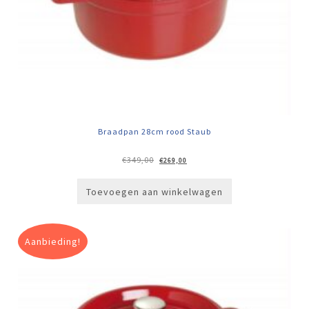
Braadpan 28cm rood Staub
Oorspronkelijke
Huidige
€
349,00
€
269,00
prijs
prijs
was:
is:
€349,00.
€269,00.
Toevoegen aan winkelwagen
Aanbieding!