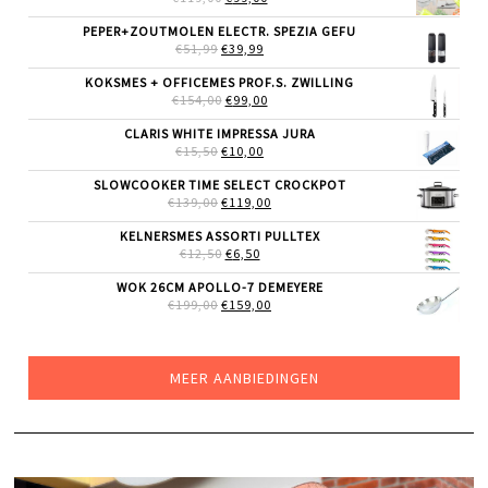
PRIJS
PRIJS
WAS:
IS:
PEPER+ZOUTMOLEN ELECTR. SPEZIA GEFU
€119,00.
€99,00.
OORSPRONKELIJKE
HUIDIGE
€
51,99
€
39,99
PRIJS
PRIJS
WAS:
IS:
KOKSMES + OFFICEMES PROF.S. ZWILLING
€51,99.
€39,99.
OORSPRONKELIJKE
HUIDIGE
€
154,00
€
99,00
PRIJS
PRIJS
WAS:
IS:
CLARIS WHITE IMPRESSA JURA
€154,00.
€99,00.
OORSPRONKELIJKE
HUIDIGE
€
15,50
€
10,00
PRIJS
PRIJS
WAS:
IS:
SLOWCOOKER TIME SELECT CROCKPOT
€15,50.
€10,00.
OORSPRONKELIJKE
HUIDIGE
€
139,00
€
119,00
PRIJS
PRIJS
WAS:
IS:
KELNERSMES ASSORTI PULLTEX
€139,00.
€119,00.
OORSPRONKELIJKE
HUIDIGE
€
12,50
€
6,50
PRIJS
PRIJS
WAS:
IS:
WOK 26CM APOLLO-7 DEMEYERE
€12,50.
€6,50.
OORSPRONKELIJKE
HUIDIGE
€
199,00
€
159,00
PRIJS
PRIJS
WAS:
IS:
€199,00.
€159,00.
MEER AANBIEDINGEN