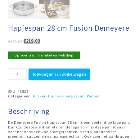
Hapjespan 28 cm Fusion Demeyere
Oorspronkelijke
Huidige
€
219,00
€
329,00
prijs
prijs
was:
is:
Op voorraad in winkel en webshop
€329,00.
€219,00.
Hapjespan
Toevoegen aan winkelwagen
28
cm
Fusion
Demeyere
SKU:
43828
aantal
Categorieën:
Koeken-Hapjes-Flensjespan
,
Pannen
Beschrijving
De Demeyere Fusion hapjespan 28 cm is een veelzijdige lage pan.
Dankzij de royale diameter en de lage vorm is deze pan ideaal
voor het bereiden van stoofgerechten, risotto, suddervlees,
groenten, sauzen en eenpansgerechten. Ook voor het aanbraden