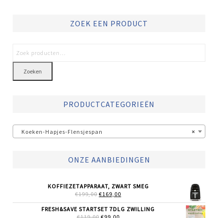
ZOEK EEN PRODUCT
Zoeken
PRODUCTCATEGORIEËN
Koeken-Hapjes-Flensjespan
×
ONZE AANBIEDINGEN
KOFFIEZETAPPARAAT, ZWART SMEG
OORSPRONKELIJKE
HUIDIGE
€
199,00
€
169,00
PRIJS
PRIJS
WAS:
IS:
FRESH&SAVE STARTSET 7DLG ZWILLING
€199,00.
€169,00.
OORSPRONKELIJKE
HUIDIGE
€
119,00
€
99,00