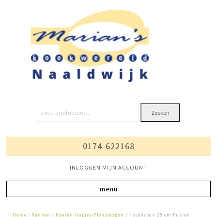
Zoeken
0174-622168
INLOGGEN MIJN ACCOUNT
Home
/
Pannen
/
Koeken-Hapjes-Flensjespan
/ Hapjespan 28 cm Fusion