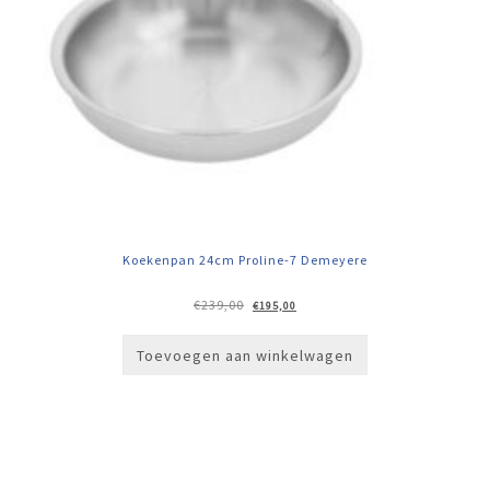
Koekenpan 24cm Proline-7 Demeyere
Oorspronkelijke
Huidige
€
239,00
€
195,00
prijs
prijs
was:
is:
€239,00.
€195,00.
Toevoegen aan winkelwagen