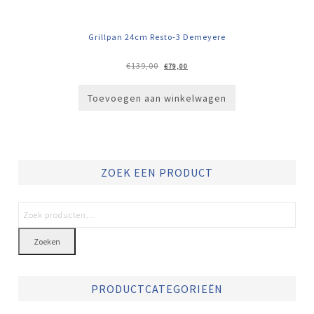
Grillpan 24cm Resto-3 Demeyere
Oorspronkelijke
Huidige
€
139,00
€
79,00
prijs
prijs
was:
is:
€139,00.
€79,00.
Toevoegen aan winkelwagen
ZOEK EEN PRODUCT
Zoeken
PRODUCTCATEGORIEËN