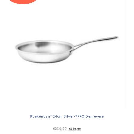
Koekenpan* 24cm Silver-7PRO Demeyere
Oorspronkelijke
Huidige
€
239,00
€
189,00
prijs
prijs