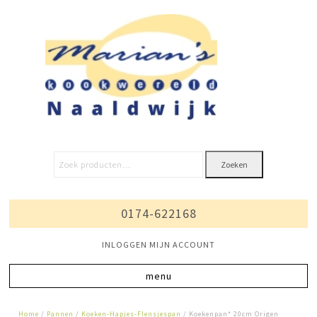
Zoeken
0174-622168
INLOGGEN MIJN ACCOUNT
Home
/
Pannen
/
Koeken-Hapjes-Flensjespan
/ Koekenpan* 20cm Origen