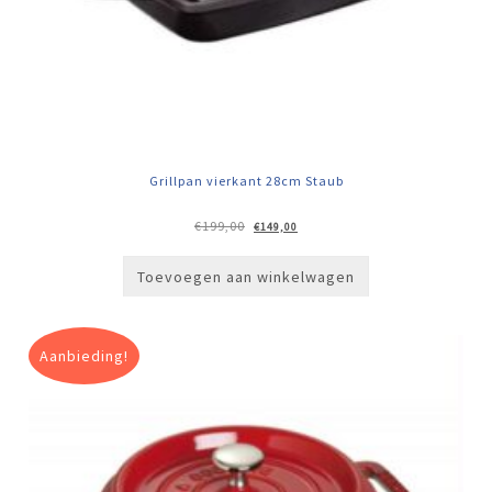
Grillpan vierkant 28cm Staub
Oorspronkelijke
Huidige
€
199,00
€
149,00
prijs
prijs
was:
is:
€199,00.
€149,00.
Toevoegen aan winkelwagen
Aanbieding!