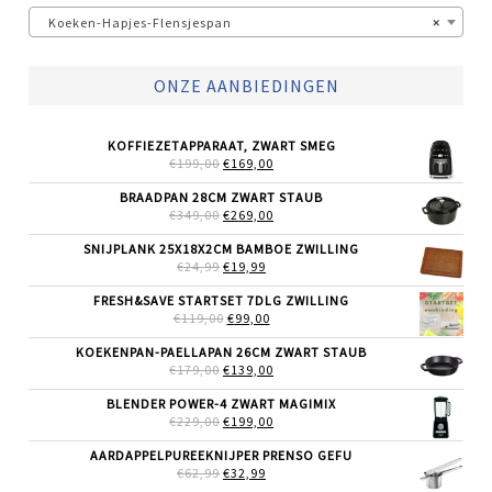
Koeken-Hapjes-Flensjespan
×
ONZE AANBIEDINGEN
KOFFIEZETAPPARAAT, ZWART SMEG
OORSPRONKELIJKE
HUIDIGE
€
199,00
€
169,00
PRIJS
PRIJS
WAS:
IS:
BRAADPAN 28CM ZWART STAUB
€199,00.
€169,00.
OORSPRONKELIJKE
HUIDIGE
€
349,00
€
269,00
PRIJS
PRIJS
WAS:
IS:
SNIJPLANK 25X18X2CM BAMBOE ZWILLING
€349,00.
€269,00.
OORSPRONKELIJKE
HUIDIGE
€
24,99
€
19,99
PRIJS
PRIJS
WAS:
IS:
FRESH&SAVE STARTSET 7DLG ZWILLING
€24,99.
€19,99.
OORSPRONKELIJKE
HUIDIGE
€
119,00
€
99,00
PRIJS
PRIJS
WAS:
IS:
KOEKENPAN-PAELLAPAN 26CM ZWART STAUB
€119,00.
€99,00.
OORSPRONKELIJKE
HUIDIGE
€
179,00
€
139,00
PRIJS
PRIJS
WAS:
IS:
BLENDER POWER-4 ZWART MAGIMIX
€179,00.
€139,00.
OORSPRONKELIJKE
HUIDIGE
€
229,00
€
199,00
PRIJS
PRIJS
WAS:
IS:
AARDAPPELPUREEKNIJPER PRENSO GEFU
€229,00.
€199,00.
OORSPRONKELIJKE
HUIDIGE
€
62,99
€
32,99
PRIJS
PRIJS