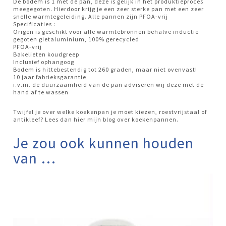
De bodem is 1 met de pan, deze is gelijk in het produktieproces
meegegoten. Hierdoor krijg je een zeer sterke pan met een zeer
snelle warmtegeleiding. Alle pannen zijn PFOA-vrij
Specificaties :
Origen is geschikt voor alle warmtebronnen behalve inductie
gegoten gietaluminium, 100% gerecycled
PFOA-vrij
Bakelieten koudgreep
Inclusief ophangoog
Bodem is hittebestendig tot 260 graden, maar niet ovenvast!
10 jaar fabrieksgarantie
i.v.m. de duurzaamheid van de pan adviseren wij deze met de
hand af te wassen
Twijfel je over welke koekenpan je moet kiezen, roestvrijstaal of
antikleef? Lees dan hier mijn blog over koekenpannen.
Je zou ook kunnen houden
van …