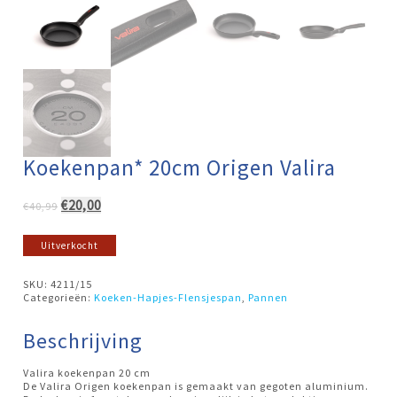
Koekenpan* 20cm Origen Valira
Oorspronkelijke
Huidige
€
20,00
€
40,99
prijs
prijs
was:
is:
Uitverkocht
€40,99.
€20,00.
SKU:
4211/15
Categorieën:
Koeken-Hapjes-Flensjespan
,
Pannen
Beschrijving
Valira koekenpan 20 cm
De Valira Origen koekenpan is gemaakt van gegoten aluminium.