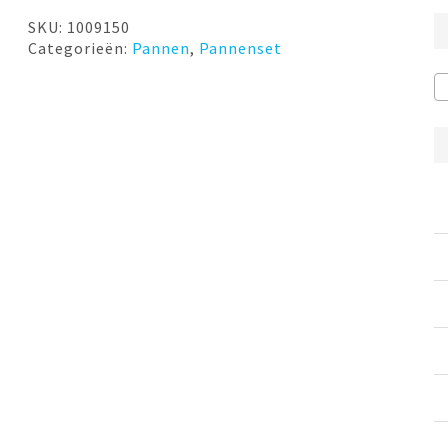
€349,00.
€279,00.
SKU:
1009150
Categorieën:
Pannen
,
Pannenset