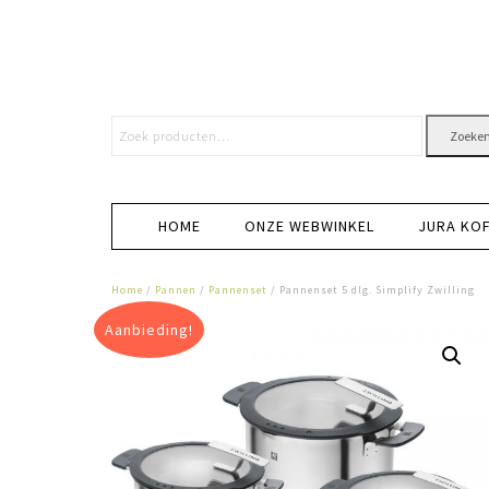
Zoeke
HOME
ONZE WEBWINKEL
JURA KO
Home
/
Pannen
/
Pannenset
/ Pannenset 5 dlg. Simplify Zwilling
Aanbieding!