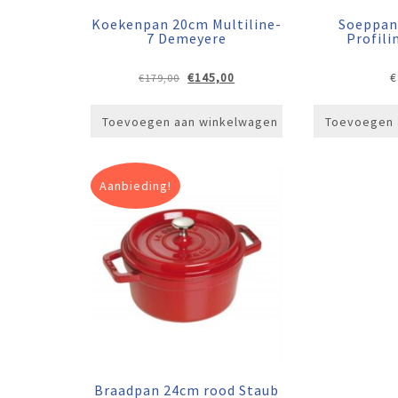
Koekenpan 20cm Multiline-
Soeppan 
7 Demeyere
Profil
Oorspronkelijke
Huidige
€
145,00
€
€
179,00
prijs
prijs
was:
is:
Toevoegen aan winkelwagen
Toevoegen 
€179,00.
€145,00.
Aanbieding!
Braadpan 24cm rood Staub