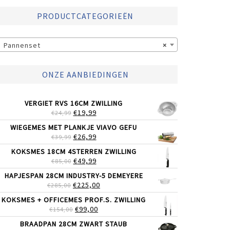
PRODUCTCATEGORIEËN
Pannenset
×
ONZE AANBIEDINGEN
VERGIET RVS 16CM ZWILLING
OORSPRONKELIJKE
HUIDIGE
€
19,99
€
24,99
PRIJS
PRIJS
WIEGEMES MET PLANKJE VIAVO GEFU
WAS:
IS:
OORSPRONKELIJKE
HUIDIGE
€
26,99
€
39,99
€24,99.
€19,99.
PRIJS
PRIJS
KOKSMES 18CM 4STERREN ZWILLING
WAS:
IS:
OORSPRONKELIJKE
HUIDIGE
€
49,99
€
85,00
€39,99.
€26,99.
PRIJS
PRIJS
HAPJESPAN 28CM INDUSTRY-5 DEMEYERE
WAS:
IS:
OORSPRONKELIJKE
HUIDIGE
€
225,00
€
285,00
€85,00.
€49,99.
PRIJS
PRIJS
KOKSMES + OFFICEMES PROF.S. ZWILLING
WAS:
IS:
OORSPRONKELIJKE
HUIDIGE
€
99,00
€
154,00
€285,00.
€225,00.
PRIJS
PRIJS
BRAADPAN 28CM ZWART STAUB
WAS:
IS: