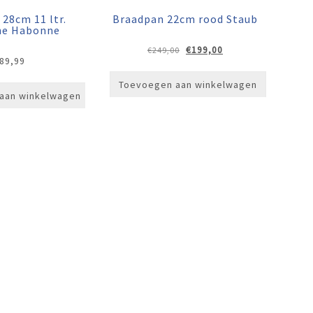
28cm 11 ltr.
Braadpan 22cm rood Staub
ine Habonne
Oorspronkelijke
Huidige
€
199,00
€
249,00
89,99
prijs
prijs
was:
is:
Toevoegen aan winkelwagen
€249,00.
€199,00.
aan winkelwagen