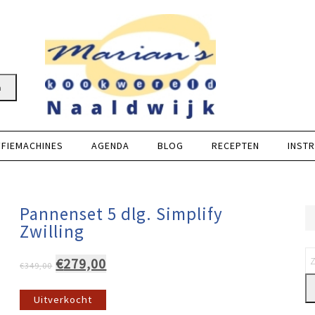
n
FFIEMACHINES
AGENDA
BLOG
RECEPTEN
INSTR
Pannenset 5 dlg. Simplify
Zwilling
Oorspronkelijke
Huidige
€
279,00
€
349,00
prijs
prijs
was:
is:
Uitverkocht