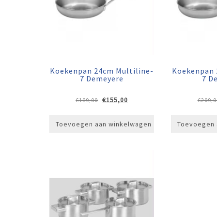
Koekenpan 24cm Multiline-
Koekenpan 
7 Demeyere
7 D
Oorspronkelijke
Huidige
€
155,00
€
189,00
€
209,0
prijs
prijs
was:
is:
Toevoegen aan winkelwagen
Toevoegen 
€189,00.
€155,00.