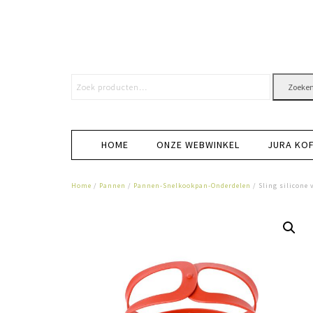
Zoeke
HOME
ONZE WEBWINKEL
JURA KO
Home
/
Pannen
/
Pannen-Snelkookpan-Onderdelen
/ Sling silicone