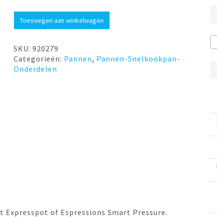
Sling
Toevoegen aan winkelwagen
silicone
voor
Multicookers
SKU:
920279
aantal
Categorieën:
Pannen
,
Pannen-Snelkookpan-
Onderdelen
ot Expresspot of Espressions Smart Pressure.