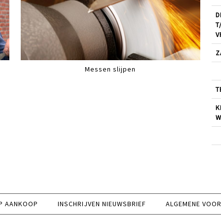
D
T
V
Z
Messen slijpen
T
K
W
P AANKOOP
INSCHRIJVEN NIEUWSBRIEF
ALGEMENE VOO