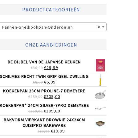
PRODUCTCATEGORIEËN
Pannen-Snelkookpan-Onderdelen
×
ONZE AANBIEDINGEN
DE BIJBEL VAN DE JAPANSE KEUKEN
OORSPRONKELIJKE
HUIDIGE
€
29,99
€
36,99
PRIJS
PRIJS
SCHILMES RECHT TWIN GRIP GEEL ZWILLING
WAS:
IS:
OORSPRONKELIJKE
HUIDIGE
€
6,99
€
9,99
€36,99.
€29,99.
PRIJS
PRIJS
KOEKENPAN 28CM PROLINE-7 DEMEYERE
WAS:
IS:
OORSPRONKELIJKE
HUIDIGE
€
209,00
€
259,00
€9,99.
€6,99.
PRIJS
PRIJS
KOEKENPAN* 24CM SILVER-7PRO DEMEYERE
WAS:
IS:
OORSPRONKELIJKE
HUIDIGE
€
189,00
€
239,00
€259,00.
€209,00.
PRIJS
PRIJS
BAKVORM VIERKANT BROWNIE 24X24CM
WAS:
IS:
CUISIPRO BAKEWARE
€239,00.
€189,00.
OORSPRONKELIJKE
HUIDIGE
€
19,99
€
23,99
PRIJS
PRIJS