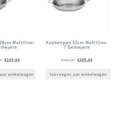
28cm Multiline-
Koekenpan 32cm Multiline-
emeyere
7 Demeyere
Oorspronkelijke
Huidige
Oorspronkelijke
Huidige
€
169,00
€
205,00
0
€
249,00
prijs
prijs
prijs
prijs
was:
is:
was:
is:
aan winkelwagen
Toevoegen aan winkelwagen
€209,00.
€169,00.
€249,00.
€205,00.