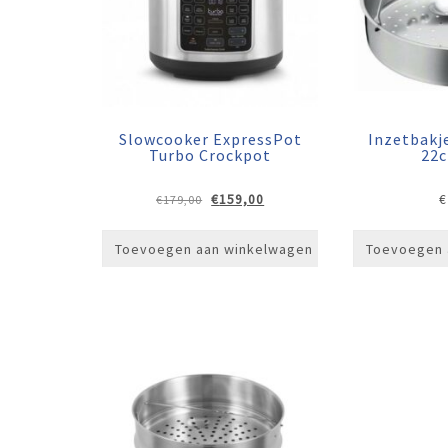
Slowcooker ExpressPot
Inzetbakj
Turbo Crockpot
22
Oorspronkelijke
Huidige
€
159,00
€
€
179,00
prijs
prijs
was:
is:
Toevoegen aan winkelwagen
Toevoegen 
€179,00.
€159,00.