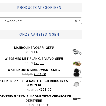
PRODUCTCATEGORIEËN
Slowcookers
×
ONZE AANBIEDINGEN
MANDOLINE VOLARI GEFU
OORSPRONKELIJKE
HUIDIGE
€
49,99
€
69,99
PRIJS
PRIJS
WIEGEMES MET PLANKJE VIAVO GEFU
WAS:
IS:
OORSPRONKELIJKE
HUIDIGE
€
26,99
€
39,99
€69,99.
€49,99.
PRIJS
PRIJS
WATERKOKER MINI, ZWART SMEG
WAS:
IS:
OORSPRONKELIJKE
HUIDIGE
€
109,00
€
129,00
€39,99.
€26,99.
PRIJS
PRIJS
KOEKENPAN 32CM NANOTOUCH INDUSTRY-5
WAS:
IS:
DEMEYERE
€129,00.
€109,00.
OORSPRONKELIJKE
HUIDIGE
€
159,00
€
205,00
PRIJS
PRIJS
OEKENPAN 28CM ALUCOMFORT-3 CERAFORCE
WAS:
IS:
DEMEYERE
€205,00.
€159,00.
OORSPRONKELIJKE
HUIDIGE
€
59,99
€
69,00