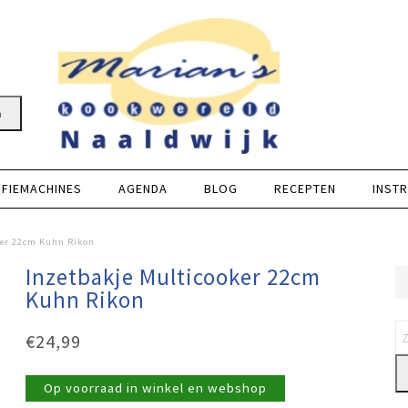
n
FFIEMACHINES
AGENDA
BLOG
RECEPTEN
INSTR
ker 22cm Kuhn Rikon
Inzetbakje Multicooker 22cm
Kuhn Rikon
€
24,99
Op voorraad in winkel en webshop