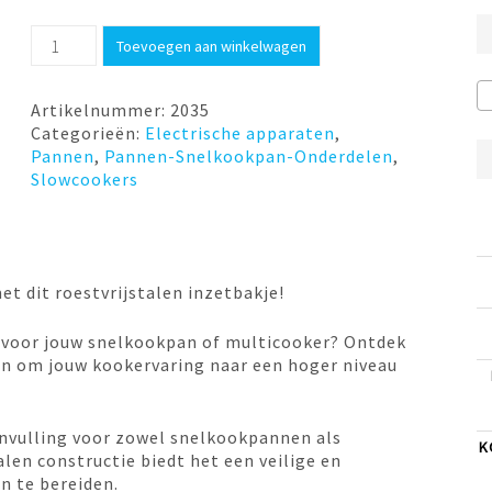
Inzetbakje
Toevoegen aan winkelwagen
Multicooker
22cm
Kuhn
Artikelnummer:
2035
Rikon
Categorieën:
Electrische apparaten
,
aantal
Pannen
,
Pannen-Snelkookpan-Onderdelen
,
Slowcookers
t dit roestvrijstalen inzetbakje!
 voor jouw snelkookpan of multicooker? Ontdek
en om jouw kookervaring naar een hoger niveau
 aanvulling voor zowel snelkookpannen als
K
len constructie biedt het een veilige en
n te bereiden.