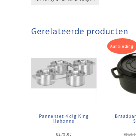
Gerelateerde producten
Aanbieding!
Pannenset 4 dlg King
Braadpa
Habonne
€
279,00
€
319,0