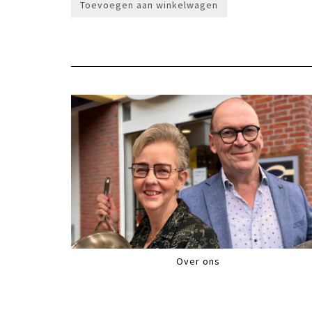
Toevoegen aan winkelwagen
€249,00.
€205,00.
Over ons