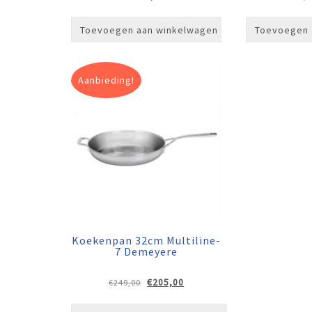
Toevoegen aan winkelwagen
Toevoegen 
Aanbieding!
Koekenpan 32cm Multiline-
7 Demeyere
Oorspronkelijke
Huidige
€
205,00
€
249,00
prijs
prijs
was:
is: