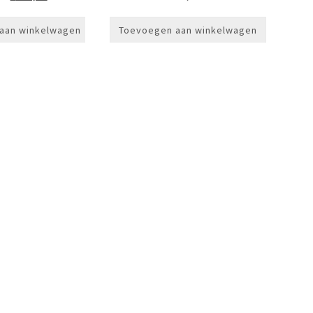
prijs
prijs
was:
is:
aan winkelwagen
Toevoegen aan winkelwagen
€319,00.
€249,00.