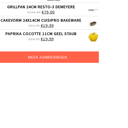
PRIJS
PRIJS
GRILLPAN 24CM RESTO-3 DEMEYERE
WAS:
IS:
OORSPRONKELIJKE
HUIDIGE
€
79,00
€
139,00
€69,00.
€59,99.
PRIJS
PRIJS
CAKEVORM 24X14CM CUISIPRO BAKEWARE
WAS:
IS:
OORSPRONKELIJKE
HUIDIGE
€
19,99
€
23,99
€139,00.
€79,00.
PRIJS
PRIJS
PAPRIKA COCOTTE 11CM GEEL STAUB
WAS:
IS:
OORSPRONKELIJKE
HUIDIGE
€
19,99
€
24,99
€23,99.
€19,99.
PRIJS
PRIJS
WAS:
IS:
€24,99.
€19,99.
MEER AANBIEDINGEN