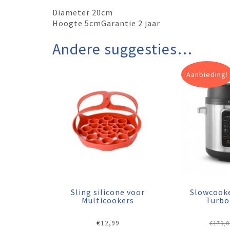
Diameter 20cm
Hoogte 5cmGarantie 2 jaar
Andere suggesties…
Aanbieding!
Sling silicone voor
Slowcook
Multicookers
Turbo
€
12,99
€
179,0