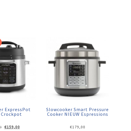
er ExpressPot
Slowcooker Smart Pressure
 Crockpot
Cooker NIEUW Espressions
Oorspronkelijke
Huidige
€
159,00
€
179,00
0