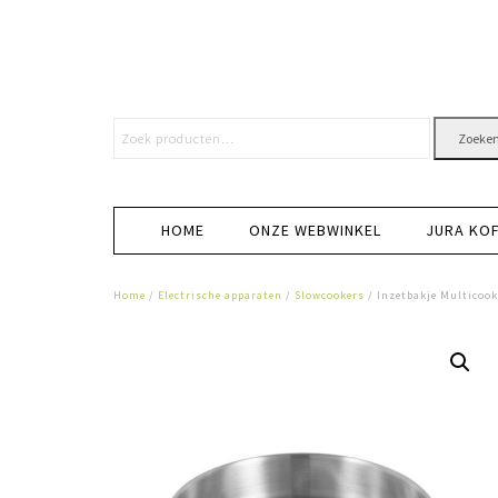
Zoeke
HOME
ONZE WEBWINKEL
JURA KO
Home
/
Electrische apparaten
/
Slowcookers
/ Inzetbakje Multicoo