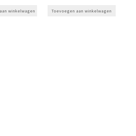
prijs
prijs
was:
is:
aan winkelwagen
Toevoegen aan winkelwagen
€179,00.
€159,00.