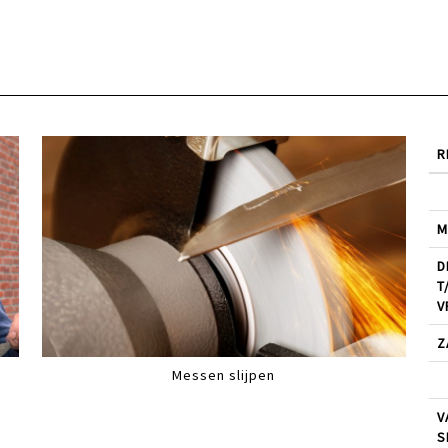
R
M
D
T
V
Z
Messen slijpen
V
S