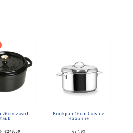
n 26cm zwart
Kookpan 16cm Cuisine
Staub
Habonne
Oorspronkelijke
Huidige
€
249,00
€
37,99
0