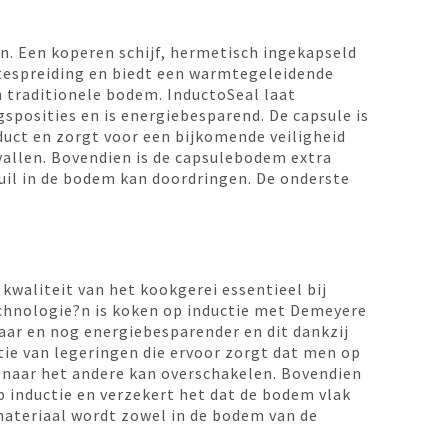
n. Een koperen schijf, hermetisch ingekapseld
tespreiding en biedt een warmtegeleidende
n traditionele bodem. InductoSeal laat
posities en is energiebesparend. De capsule is
duct en zorgt voor een bijkomende veiligheid
vallen. Bovendien is de capsulebodem extra
vuil in de bodem kan doordringen. De onderste
kwaliteit van het kookgerei essentieel bij
echnologie?n is koken op inductie met Demeyere
lbaar en nog energiebesparender en dit dankzij
tie van legeringen die ervoor zorgt dat men op
naar het andere kan overschakelen. Bovendien
 inductie en verzekert het dat de bodem vlak
k materiaal wordt zowel in de bodem van de