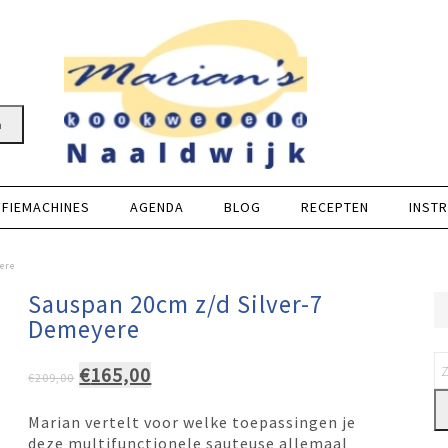
n
FFIEMACHINES
AGENDA
BLOG
RECEPTEN
INSTR
ere
Sauspan 20cm z/d Silver-7
Demeyere
Oorspronkelijke
Huidige
€
165,00
€
209,00
prijs
prijs
Marian vertelt voor welke toepassingen je
was:
is:
deze multifunctionele sauteuse allemaal