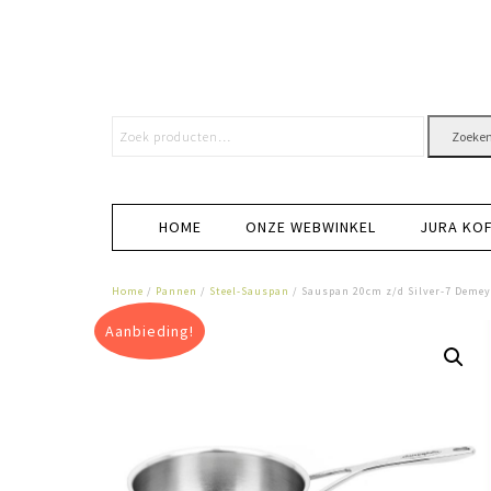
Zoeke
HOME
ONZE WEBWINKEL
JURA KO
Home
/
Pannen
/
Steel-Sauspan
/ Sauspan 20cm z/d Silver-7 Demey
Aanbieding!