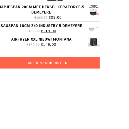
PRIJS
PRIJS
HAPJESPAN 28CM MET DEKSEL CERAFORCE-5
WAS:
IS:
DEMEYERE
€205,00.
€159,00.
OORSPRONKELIJKE
HUIDIGE
€
99,00
€
129,00
PRIJS
PRIJS
SAUSPAN 18CM Z/D INDUSTRY-5 DEMEYERE
WAS:
IS:
OORSPRONKELIJKE
HUIDIGE
€
119,00
€
165,00
€129,00.
€99,00.
PRIJS
PRIJS
AIRFRYER XXL NIEUW! MONTANA
WAS:
IS:
OORSPRONKELIJKE
HUIDIGE
€
149,00
€
179,00
€165,00.
€119,00.
PRIJS
PRIJS
WAS:
IS:
€179,00.
€149,00.
MEER AANBIEDINGEN