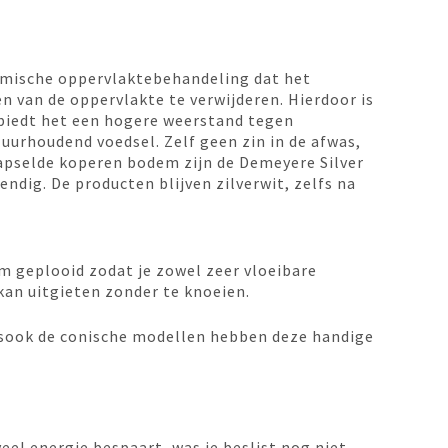
hemische oppervlaktebehandeling dat het
en van de oppervlakte te verwijderen. Hierdoor is
n biedt het een hogere weerstand tegen
uurhoudend voedsel. Zelf geen zin in de afwas,
kapselde koperen bodem zijn de Demeyere Silver
ig. De producten blijven zilverwit, zelfs na
rm geplooid zodat je zowel zeer vloeibare
kan uitgieten zonder te knoeien.
lsook de conische modellen hebben deze handige
eel energie bespaart, was je beslist nog niet