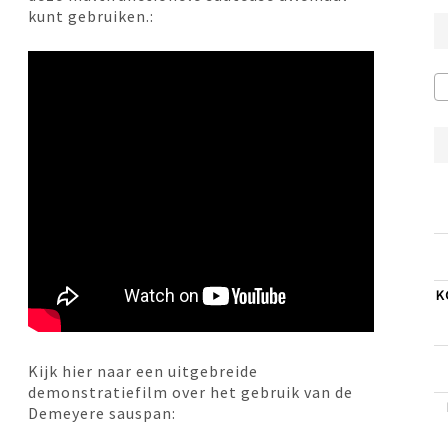
€209,00.
€165,00.
kunt gebruiken.:
K
Kijk hier naar een uitgebreide
demonstratiefilm over het gebruik van de
Demeyere sauspan: