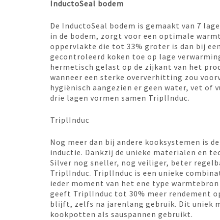
InductoSeal bodem
De InductoSeal bodem is gemaakt van 7 lage
in de bodem, zorgt voor een optimale warm
oppervlakte die tot 33% groter is dan bij ee
gecontroleerd koken toe op lage verwarmings
hermetisch gelast op de zijkant van het pro
wanneer een sterke oververhitting zou voor
hygiënisch aangezien er geen water, vet of 
drie lagen vormen samen TriplInduc.
TriplInduc
Nog meer dan bij andere kooksystemen is de 
inductie. Dankzij de unieke materialen en t
Silver nog sneller, nog veiliger, beter rege
TriplInduc. TriplInduc is een unieke combina
ieder moment van het ene type warmtebron 
geeft TriplInduc tot 30% meer rendement op
blijft, zelfs na jarenlang gebruik. Dit unie
kookpotten als sauspannen gebruikt.