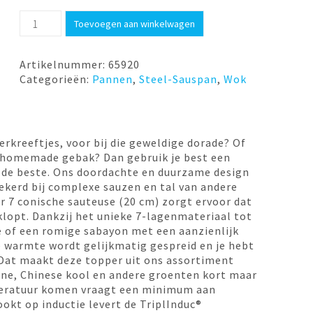
Sauspan
Toevoegen aan winkelwagen
20cm
z/d
Silver-
Artikelnummer:
65920
7
Categorieën:
Pannen
,
Steel-Sauspan
,
Wok
Demeyere
aantal
erkreeftjes, voor bij die geweldige dorade? Of
e homemade gebak? Dan gebruik je best een
e de beste. Ons doordachte en duurzame design
ekerd bij complexe sauzen en tal van andere
er 7 conische sauteuse (20 cm) zorgt ervoor dat
klopt. Dankzij het unieke 7-lagenmateriaal tot
se of een romige sabayon met een aanzienlijk
e warmte wordt gelijkmatig gespreid en je hebt
 Dat maakt deze topper uit ons assortiment
ne, Chinese kool en andere groenten kort maar
peratuur komen vraagt een minimum aan
ookt op inductie levert de TriplInduc®