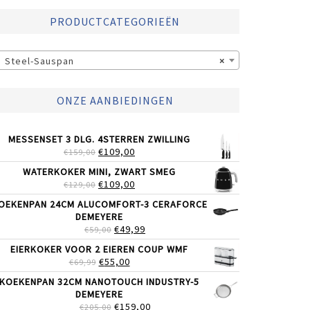
PRODUCTCATEGORIEËN
Steel-Sauspan
×
ONZE AANBIEDINGEN
MESSENSET 3 DLG. 4STERREN ZWILLING
OORSPRONKELIJKE
HUIDIGE
€
109,00
€
159,00
PRIJS
PRIJS
WATERKOKER MINI, ZWART SMEG
WAS:
IS:
OORSPRONKELIJKE
HUIDIGE
€
109,00
€
129,00
€159,00.
€109,00.
PRIJS
PRIJS
OEKENPAN 24CM ALUCOMFORT-3 CERAFORCE
WAS:
IS:
DEMEYERE
€129,00.
€109,00.
OORSPRONKELIJKE
HUIDIGE
€
49,99
€
59,00
PRIJS
PRIJS
EIERKOKER VOOR 2 EIEREN COUP WMF
WAS:
IS:
OORSPRONKELIJKE
HUIDIGE
€
55,00
€
69,99
€59,00.
€49,99.
PRIJS
PRIJS
KOEKENPAN 32CM NANOTOUCH INDUSTRY-5
WAS:
IS:
DEMEYERE
€69,99.
€55,00.
OORSPRONKELIJKE
HUIDIGE
€
159,00
€
205,00