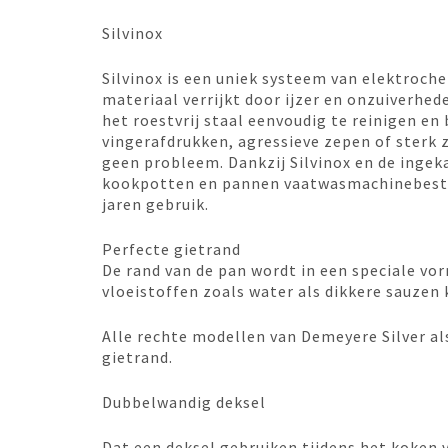
Silvinox
Silvinox is een uniek systeem van elektroc
materiaal verrijkt door ijzer en onzuiverhed
het roestvrij staal eenvoudig te reinigen e
vingerafdrukken, agressieve zepen of sterk z
geen probleem. Dankzij Silvinox en de inge
kookpotten en pannen vaatwasmachinebestend
jaren gebruik.
Perfecte gietrand
De rand van de pan wordt in een speciale vo
vloeistoffen zoals water als dikkere sauzen 
Alle rechte modellen van Demeyere Silver a
gietrand.
Dubbelwandig deksel
Dat een deksel gebruiken tijdens het koken v