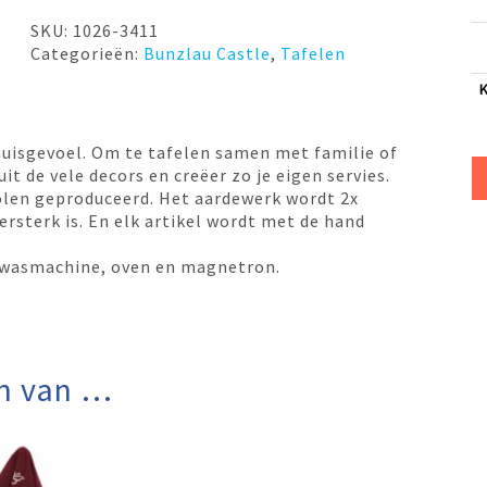
21cm
Dancing
SKU:
1026-3411
Hearts
Categorieën:
Bunzlau Castle
,
Tafelen
Bunzlau
Castle
aantal
huisgevoel. Om te tafelen samen met familie of
it de vele decors en creëer zo je eigen servies.
olen geproduceerd. Het aardewerk wordt 2x
sterk is. En elk artikel wordt met de hand
 afwasmachine, oven en magnetron.
n van …