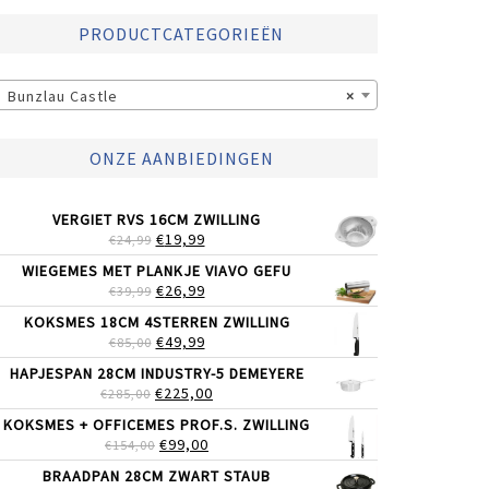
PRODUCTCATEGORIEËN
Bunzlau Castle
×
ONZE AANBIEDINGEN
VERGIET RVS 16CM ZWILLING
OORSPRONKELIJKE
HUIDIGE
€
19,99
€
24,99
PRIJS
PRIJS
WIEGEMES MET PLANKJE VIAVO GEFU
WAS:
IS:
OORSPRONKELIJKE
HUIDIGE
€
26,99
€
39,99
€24,99.
€19,99.
PRIJS
PRIJS
KOKSMES 18CM 4STERREN ZWILLING
WAS:
IS:
OORSPRONKELIJKE
HUIDIGE
€
49,99
€
85,00
€39,99.
€26,99.
PRIJS
PRIJS
HAPJESPAN 28CM INDUSTRY-5 DEMEYERE
WAS:
IS:
OORSPRONKELIJKE
HUIDIGE
€
225,00
€
285,00
€85,00.
€49,99.
PRIJS
PRIJS
KOKSMES + OFFICEMES PROF.S. ZWILLING
WAS:
IS:
OORSPRONKELIJKE
HUIDIGE
€
99,00
€
154,00
€285,00.
€225,00.
PRIJS
PRIJS
BRAADPAN 28CM ZWART STAUB
WAS:
IS: