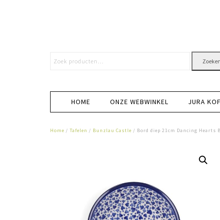
Zoeke
HOME
ONZE WEBWINKEL
JURA KO
Home
/
Tafelen
/
Bunzlau Castle
/ Bord diep 21cm Dancing Hearts 