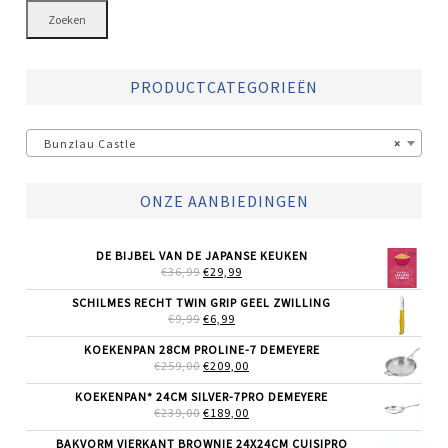
Zoeken
PRODUCTCATEGORIEËN
Bunzlau Castle
×
ONZE AANBIEDINGEN
DE BIJBEL VAN DE JAPANSE KEUKEN
OORSPRONKELIJKE
HUIDIGE
€
36,99
€
29,99
PRIJS
PRIJS
WAS:
IS:
SCHILMES RECHT TWIN GRIP GEEL ZWILLING
€36,99.
€29,99.
OORSPRONKELIJKE
HUIDIGE
€
9,99
€
6,99
PRIJS
PRIJS
WAS:
IS:
KOEKENPAN 28CM PROLINE-7 DEMEYERE
€9,99.
€6,99.
OORSPRONKELIJKE
HUIDIGE
€
259,00
€
209,00
PRIJS
PRIJS
WAS:
IS:
KOEKENPAN* 24CM SILVER-7PRO DEMEYERE
€259,00.
€209,00.
OORSPRONKELIJKE
HUIDIGE
€
239,00
€
189,00
PRIJS
PRIJS
WAS:
IS:
BAKVORM VIERKANT BROWNIE 24X24CM CUISIPRO