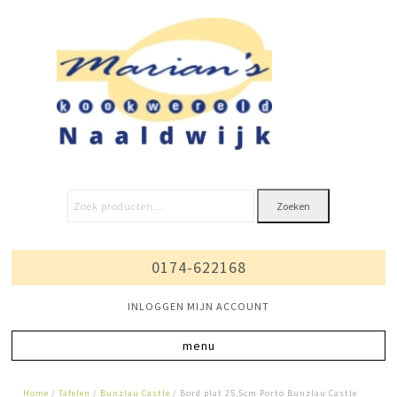
Zoeken
0174-622168
INLOGGEN MIJN ACCOUNT
Home
/
Tafelen
/
Bunzlau Castle
/ Bord plat 25,5cm Porto Bunzlau Castle