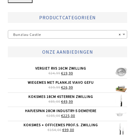
PRODUCTCATEGORIEËN
Bunzlau Castle
×
ONZE AANBIEDINGEN
VERGIET RVS 16CM ZWILLING
OORSPRONKELIJKE
HUIDIGE
€
24,99
€
19,99
PRIJS
PRIJS
WAS:
IS:
WIEGEMES MET PLANKJE VIAVO GEFU
€24,99.
€19,99.
OORSPRONKELIJKE
HUIDIGE
€
39,99
€
26,99
PRIJS
PRIJS
WAS:
IS:
KOKSMES 18CM 4STERREN ZWILLING
€39,99.
€26,99.
OORSPRONKELIJKE
HUIDIGE
€
85,00
€
49,99
PRIJS
PRIJS
WAS:
IS:
HAPJESPAN 28CM INDUSTRY-5 DEMEYERE
€85,00.
€49,99.
OORSPRONKELIJKE
HUIDIGE
€
285,00
€
225,00
PRIJS
PRIJS
WAS:
IS:
KOKSMES + OFFICEMES PROF.S. ZWILLING
€285,00.
€225,00.
OORSPRONKELIJKE
HUIDIGE
€
154,00
€
99,00
PRIJS
PRIJS