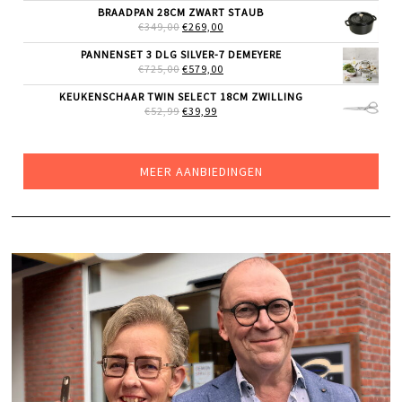
WAS:
IS:
BRAADPAN 28CM ZWART STAUB
€154,00.
€99,00.
OORSPRONKELIJKE
HUIDIGE
€
349,00
€
269,00
PRIJS
PRIJS
WAS:
IS:
PANNENSET 3 DLG SILVER-7 DEMEYERE
€349,00.
€269,00.
OORSPRONKELIJKE
HUIDIGE
€
725,00
€
579,00
PRIJS
PRIJS
WAS:
IS:
KEUKENSCHAAR TWIN SELECT 18CM ZWILLING
€725,00.
€579,00.
OORSPRONKELIJKE
HUIDIGE
€
52,99
€
39,99
PRIJS
PRIJS
WAS:
IS:
€52,99.
€39,99.
MEER AANBIEDINGEN