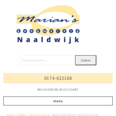
Zoeken
0174-622168
INLOGGEN MIJN ACCOUNT
Home
/
Tafelen
/
Bunzlau Castle
/ Botervloot Pearls* Bunzlau Castle