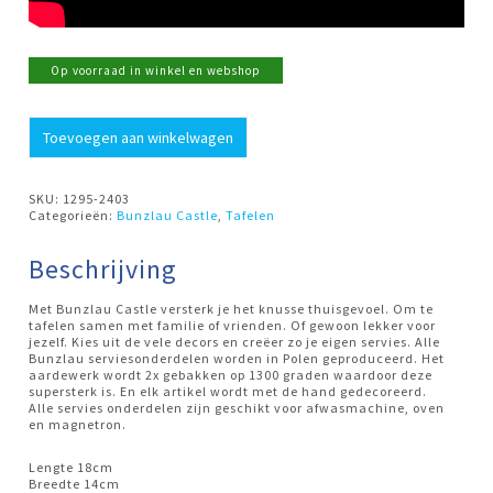
Op voorraad in winkel en webshop
Botervloot
Toevoegen aan winkelwagen
Pearls*
Bunzlau
Castle
aantal
SKU:
1295-2403
Categorieën:
Bunzlau Castle
,
Tafelen
Beschrijving
Met Bunzlau Castle versterk je het knusse thuisgevoel. Om te
tafelen samen met familie of vrienden. Of gewoon lekker voor
jezelf. Kies uit de vele decors en creëer zo je eigen servies. Alle
Bunzlau serviesonderdelen worden in Polen geproduceerd. Het
aardewerk wordt 2x gebakken op 1300 graden waardoor deze
supersterk is. En elk artikel wordt met de hand gedecoreerd.
Alle servies onderdelen zijn geschikt voor afwasmachine, oven
en magnetron.
Lengte 18cm
Breedte 14cm