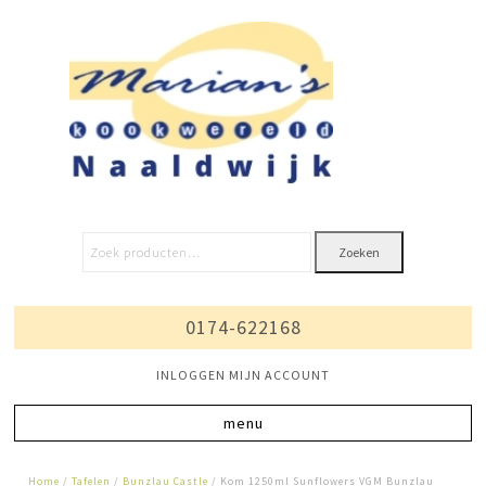
Zoeken
0174-622168
INLOGGEN MIJN ACCOUNT
Home
/
Tafelen
/
Bunzlau Castle
/ Kom 1250ml Sunflowers VGM Bunzlau