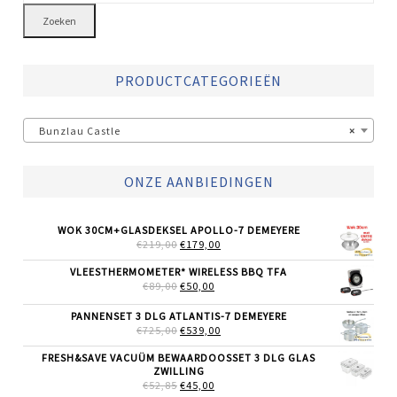
Zoeken
PRODUCTCATEGORIEËN
Bunzlau Castle
×
ONZE AANBIEDINGEN
WOK 30CM+GLASDEKSEL APOLLO-7 DEMEYERE
OORSPRONKELIJKE
HUIDIGE
€
219,00
€
179,00
PRIJS
PRIJS
WAS:
IS:
VLEESTHERMOMETER* WIRELESS BBQ TFA
€219,00.
€179,00.
OORSPRONKELIJKE
HUIDIGE
€
89,00
€
50,00
PRIJS
PRIJS
WAS:
IS:
PANNENSET 3 DLG ATLANTIS-7 DEMEYERE
€89,00.
€50,00.
OORSPRONKELIJKE
HUIDIGE
€
725,00
€
539,00
PRIJS
PRIJS
WAS:
IS:
FRESH&SAVE VACUÜM BEWAARDOOSSET 3 DLG GLAS
€725,00.
€539,00.
ZWILLING
OORSPRONKELIJKE
HUIDIGE
€
52,85
€
45,00
PRIJS
PRIJS