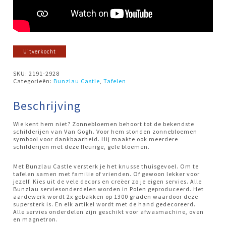
Uitverkocht
SKU:
2191-2928
Categorieën:
Bunzlau Castle
,
Tafelen
Beschrijving
Wie kent hem niet? Zonnebloemen behoort tot de bekendste
schilderijen van Van Gogh. Voor hem stonden zonnebloemen
symbool voor dankbaarheid. Hij maakte ook meerdere
schilderijen met deze fleurige, gele bloemen.
Met Bunzlau Castle versterk je het knusse thuisgevoel. Om te
tafelen samen met familie of vrienden. Of gewoon lekker voor
jezelf. Kies uit de vele decors en creëer zo je eigen servies. Alle
Bunzlau serviesonderdelen worden in Polen geproduceerd. Het
aardewerk wordt 2x gebakken op 1300 graden waardoor deze
supersterk is. En elk artikel wordt met de hand gedecoreerd.
Alle servies onderdelen zijn geschikt voor afwasmachine, oven
en magnetron.