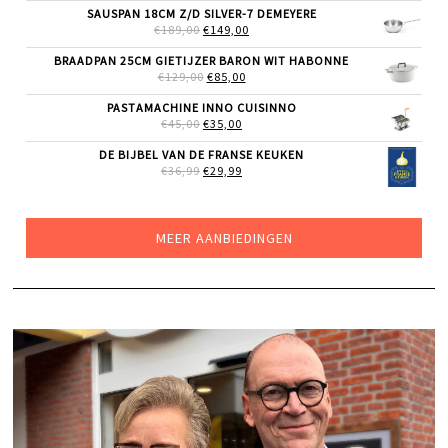
SAUSPAN 18CM Z/D SILVER-7 DEMEYERE
WAS:
IS:
OORSPRONKELIJKE
HUIDIGE
€
189,00
€52,85.
€
149,00
€45,00.
PRIJS
PRIJS
WAS:
IS:
BRAADPAN 25CM GIETIJZER BARON WIT HABONNE
€189,00.
€149,00.
OORSPRONKELIJKE
HUIDIGE
€
129,00
€
85,00
PRIJS
PRIJS
WAS:
IS:
PASTAMACHINE INNO CUISINNO
€129,00.
€85,00.
OORSPRONKELIJKE
HUIDIGE
€
45,00
€
35,00
PRIJS
PRIJS
WAS:
IS:
DE BIJBEL VAN DE FRANSE KEUKEN
€45,00.
€35,00.
OORSPRONKELIJKE
HUIDIGE
€
36,99
€
29,99
PRIJS
PRIJS
WAS:
IS:
€36,99.
€29,99.
MEER AANBIEDINGEN