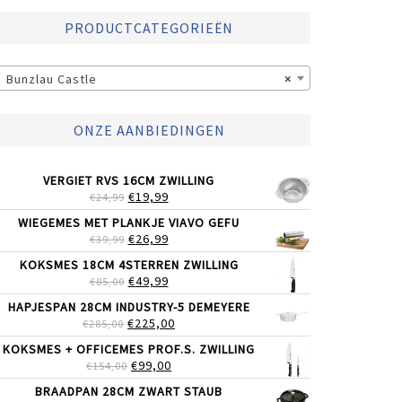
PRODUCTCATEGORIEËN
Bunzlau Castle
×
ONZE AANBIEDINGEN
VERGIET RVS 16CM ZWILLING
OORSPRONKELIJKE
HUIDIGE
€
19,99
€
24,99
PRIJS
PRIJS
WIEGEMES MET PLANKJE VIAVO GEFU
WAS:
IS:
OORSPRONKELIJKE
HUIDIGE
€
26,99
€
39,99
€24,99.
€19,99.
PRIJS
PRIJS
KOKSMES 18CM 4STERREN ZWILLING
WAS:
IS:
OORSPRONKELIJKE
HUIDIGE
€
49,99
€
85,00
€39,99.
€26,99.
PRIJS
PRIJS
HAPJESPAN 28CM INDUSTRY-5 DEMEYERE
WAS:
IS:
OORSPRONKELIJKE
HUIDIGE
€
225,00
€
285,00
€85,00.
€49,99.
PRIJS
PRIJS
KOKSMES + OFFICEMES PROF.S. ZWILLING
WAS:
IS:
OORSPRONKELIJKE
HUIDIGE
€
99,00
€
154,00
€285,00.
€225,00.
PRIJS
PRIJS
BRAADPAN 28CM ZWART STAUB
WAS:
IS: