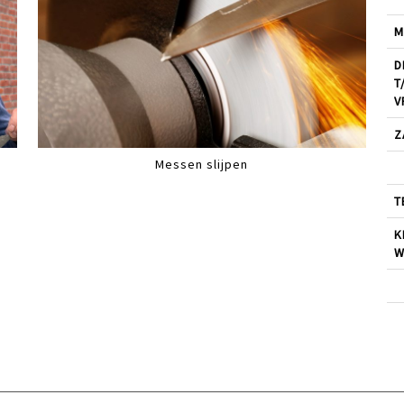
M
D
T
V
Z
Messen slijpen
T
K
W