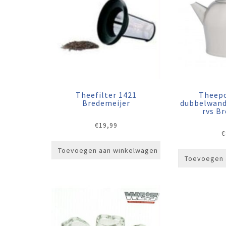
Theefilter 1421
Theep
Bredemeijer
dubbelwandi
rvs B
€
19,99
€
Toevoegen aan winkelwagen
Toevoegen 