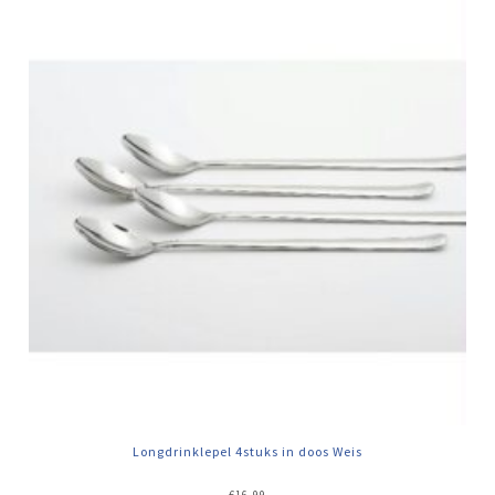
Longdrinklepel 4stuks in doos Weis
€
16,99