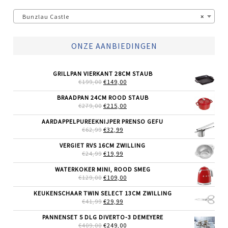
Bunzlau Castle
×
ONZE AANBIEDINGEN
GRILLPAN VIERKANT 28CM STAUB
OORSPRONKELIJKE
HUIDIGE
€
199,00
€
149,00
PRIJS
PRIJS
WAS:
IS:
BRAADPAN 24CM ROOD STAUB
€199,00.
€149,00.
OORSPRONKELIJKE
HUIDIGE
€
279,00
€
215,00
PRIJS
PRIJS
WAS:
IS:
AARDAPPELPUREEKNIJPER PRENSO GEFU
€279,00.
€215,00.
OORSPRONKELIJKE
HUIDIGE
€
62,99
€
32,99
PRIJS
PRIJS
WAS:
IS:
VERGIET RVS 16CM ZWILLING
€62,99.
€32,99.
OORSPRONKELIJKE
HUIDIGE
€
24,99
€
19,99
PRIJS
PRIJS
WAS:
IS:
WATERKOKER MINI, ROOD SMEG
€24,99.
€19,99.
OORSPRONKELIJKE
HUIDIGE
€
129,00
€
109,00
PRIJS
PRIJS
WAS:
IS:
KEUKENSCHAAR TWIN SELECT 13CM ZWILLING
€129,00.
€109,00.
OORSPRONKELIJKE
HUIDIGE
€
41,99
€
29,99
PRIJS
PRIJS
WAS:
IS:
PANNENSET 5 DLG DIVERTO-3 DEMEYERE
€41,99.
€29,99.
OORSPRONKELIJKE
HUIDIGE
€
409,00
€
249,00