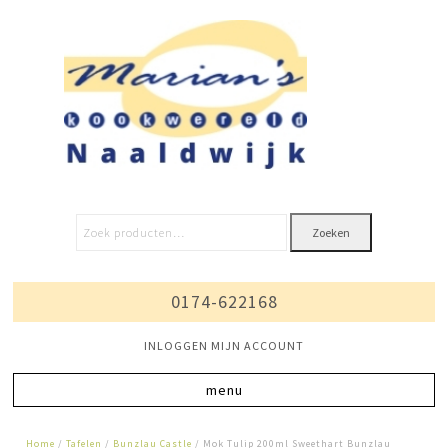
Zoeken
0174-622168
INLOGGEN MIJN ACCOUNT
Home
/
Tafelen
/
Bunzlau Castle
/ Mok Tulip 200ml Sweethart Bunzlau