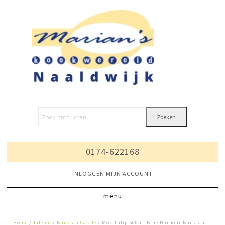
Zoeken
0174-622168
INLOGGEN MIJN ACCOUNT
Home
/
Tafelen
/
Bunzlau Castle
/ Mok Tulip 500ml Blue Harbour Bunzlau