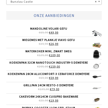
Bunzlau Castle
×
ONZE AANBIEDINGEN
MANDOLINE VOLARI GEFU
OORSPRONKELIJKE
HUIDIGE
€
69,99
€
49,99
PRIJS
PRIJS
WAS:
IS:
WIEGEMES MET PLANKJE VIAVO GEFU
€69,99.
€49,99.
OORSPRONKELIJKE
HUIDIGE
€
39,99
€
26,99
PRIJS
PRIJS
WAS:
IS:
WATERKOKER MINI, ZWART SMEG
€39,99.
€26,99.
OORSPRONKELIJKE
HUIDIGE
€
129,00
€
109,00
PRIJS
PRIJS
WAS:
IS:
KOEKENPAN 32CM NANOTOUCH INDUSTRY-5 DEMEYERE
€129,00.
€109,00.
OORSPRONKELIJKE
HUIDIGE
€
205,00
€
159,00
PRIJS
PRIJS
WAS:
IS:
KOEKENPAN 28CM ALUCOMFORT-3 CERAFORCE DEMEYERE
€205,00.
€159,00.
OORSPRONKELIJKE
HUIDIGE
€
69,00
€
59,99
PRIJS
PRIJS
WAS:
IS:
GRILLPAN 24CM RESTO-3 DEMEYERE
€69,00.
€59,99.
OORSPRONKELIJKE
HUIDIGE
€
139,00
€
79,00
PRIJS
PRIJS
WAS:
IS:
CAKEVORM 24X14CM CUISIPRO BAKEWARE
€139,00.
€79,00.
OORSPRONKELIJKE
HUIDIGE
€
23,99
€
19,99
PRIJS
PRIJS
WAS:
IS:
PAPRIKA COCOTTE 11CM GEEL STAUB