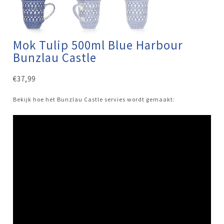
Mok Tulip 500ml Blue Harbour
Bunzlau Castle
€
37,99
Bekijk hoe het Bunzlau Castle servies wordt gemaakt: