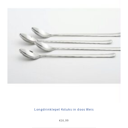
Longdrinklepel 4stuks in doos Weis
€
16,99