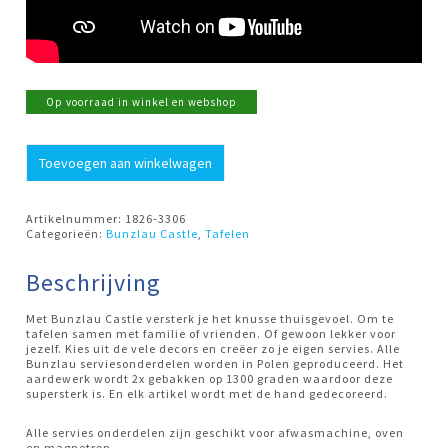
Op voorraad in winkel en webshop
Mok
Toevoegen aan winkelwagen
Tulip
500ml
Blue
Harbour
Artikelnummer:
1826-3306
Bunzlau
Categorieën:
Bunzlau Castle
,
Tafelen
Castle
aantal
Beschrijving
Met Bunzlau Castle versterk je het knusse thuisgevoel. Om te
tafelen samen met familie of vrienden. Of gewoon lekker voor
jezelf. Kies uit de vele decors en creëer zo je eigen servies. Alle
Bunzlau serviesonderdelen worden in Polen geproduceerd. Het
aardewerk wordt 2x gebakken op 1300 graden waardoor deze
supersterk is. En elk artikel wordt met de hand gedecoreerd.
Alle servies onderdelen zijn geschikt voor afwasmachine, oven
en magnetron.