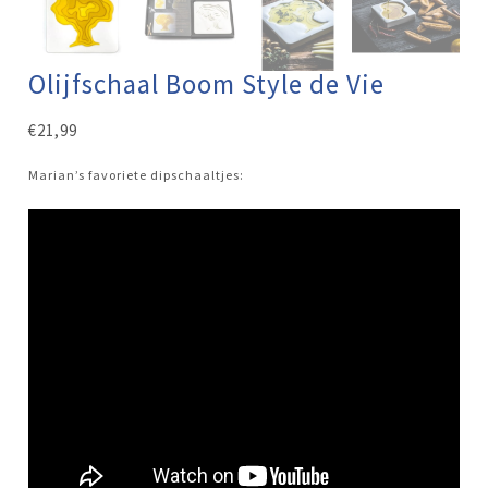
Olijfschaal Boom Style de Vie
€
21,99
Marian’s favoriete dipschaaltjes: