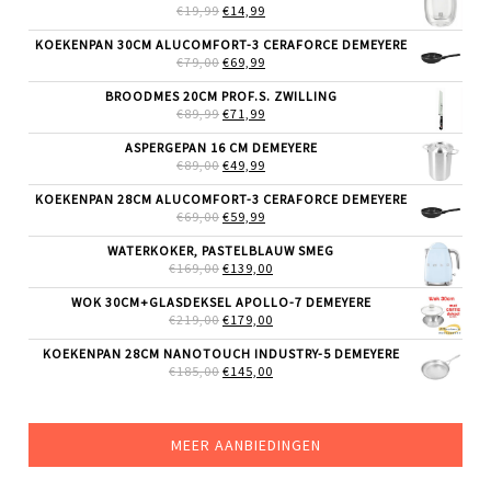
OORSPRONKELIJKE
HUIDIGE
€
19,99
€
14,99
PRIJS
PRIJS
WAS:
IS:
KOEKENPAN 30CM ALUCOMFORT-3 CERAFORCE DEMEYERE
€19,99.
€14,99.
OORSPRONKELIJKE
HUIDIGE
€
79,00
€
69,99
PRIJS
PRIJS
WAS:
IS:
BROODMES 20CM PROF.S. ZWILLING
€79,00.
€69,99.
OORSPRONKELIJKE
HUIDIGE
€
89,99
€
71,99
PRIJS
PRIJS
WAS:
IS:
ASPERGEPAN 16 CM DEMEYERE
€89,99.
€71,99.
OORSPRONKELIJKE
HUIDIGE
€
89,00
€
49,99
PRIJS
PRIJS
WAS:
IS:
KOEKENPAN 28CM ALUCOMFORT-3 CERAFORCE DEMEYERE
€89,00.
€49,99.
OORSPRONKELIJKE
HUIDIGE
€
69,00
€
59,99
PRIJS
PRIJS
WAS:
IS:
WATERKOKER, PASTELBLAUW SMEG
€69,00.
€59,99.
OORSPRONKELIJKE
HUIDIGE
€
169,00
€
139,00
PRIJS
PRIJS
WAS:
IS:
WOK 30CM+GLASDEKSEL APOLLO-7 DEMEYERE
€169,00.
€139,00.
OORSPRONKELIJKE
HUIDIGE
€
219,00
€
179,00
PRIJS
PRIJS
WAS:
IS:
KOEKENPAN 28CM NANOTOUCH INDUSTRY-5 DEMEYERE
€219,00.
€179,00.
OORSPRONKELIJKE
HUIDIGE
€
185,00
€
145,00
PRIJS
PRIJS
WAS:
IS:
€185,00.
€145,00.
MEER AANBIEDINGEN