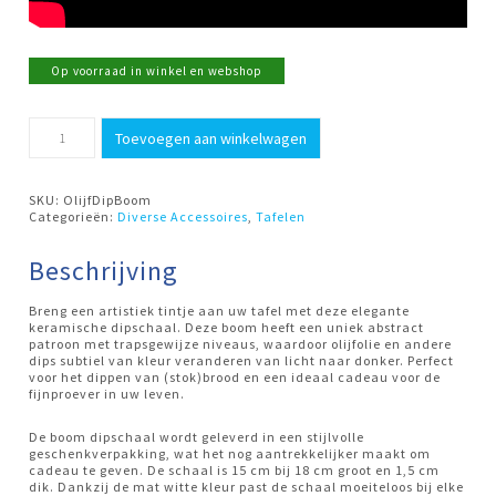
Op voorraad in winkel en webshop
Olijfschaal
Toevoegen aan winkelwagen
Boom
Style
de
Vie
SKU:
OlijfDipBoom
aantal
Categorieën:
Diverse Accessoires
,
Tafelen
Beschrijving
Breng een artistiek tintje aan uw tafel met deze elegante
keramische dipschaal. Deze boom heeft een uniek abstract
patroon met trapsgewijze niveaus, waardoor olijfolie en andere
dips subtiel van kleur veranderen van licht naar donker. Perfect
voor het dippen van (stok)brood en een ideaal cadeau voor de
fijnproever in uw leven.
De boom dipschaal wordt geleverd in een stijlvolle
geschenkverpakking, wat het nog aantrekkelijker maakt om
cadeau te geven. De schaal is 15 cm bij 18 cm groot en 1,5 cm
dik. Dankzij de mat witte kleur past de schaal moeiteloos bij elke