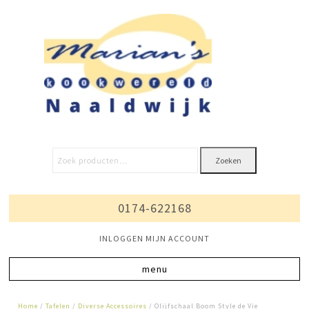
Zoeken
0174-622168
INLOGGEN MIJN ACCOUNT
Home
/
Tafelen
/
Diverse Accessoires
/ Olijfschaal Boom Style de Vie