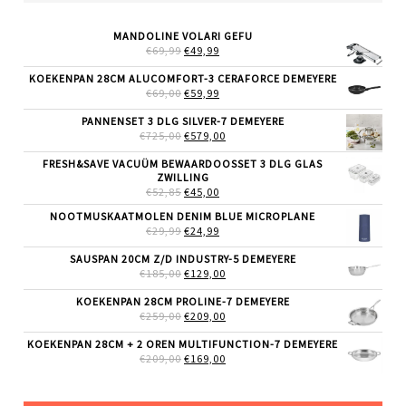
MANDOLINE VOLARI GEFU
OORSPRONKELIJKE
HUIDIGE
€
69,99
€
49,99
PRIJS
PRIJS
WAS:
IS:
KOEKENPAN 28CM ALUCOMFORT-3 CERAFORCE DEMEYERE
€69,99.
€49,99.
OORSPRONKELIJKE
HUIDIGE
€
69,00
€
59,99
PRIJS
PRIJS
WAS:
IS:
PANNENSET 3 DLG SILVER-7 DEMEYERE
€69,00.
€59,99.
OORSPRONKELIJKE
HUIDIGE
€
725,00
€
579,00
PRIJS
PRIJS
WAS:
IS:
FRESH&SAVE VACUÜM BEWAARDOOSSET 3 DLG GLAS
€725,00.
€579,00.
ZWILLING
OORSPRONKELIJKE
HUIDIGE
€
52,85
€
45,00
PRIJS
PRIJS
NOOTMUSKAATMOLEN DENIM BLUE MICROPLANE
WAS:
IS:
OORSPRONKELIJKE
HUIDIGE
€
29,99
€52,85.
€
24,99
€45,00.
PRIJS
PRIJS
WAS:
IS:
SAUSPAN 20CM Z/D INDUSTRY-5 DEMEYERE
€29,99.
€24,99.
OORSPRONKELIJKE
HUIDIGE
€
185,00
€
129,00
PRIJS
PRIJS
WAS:
IS:
KOEKENPAN 28CM PROLINE-7 DEMEYERE
€185,00.
€129,00.
OORSPRONKELIJKE
HUIDIGE
€
259,00
€
209,00
PRIJS
PRIJS
WAS:
IS:
KOEKENPAN 28CM + 2 OREN MULTIFUNCTION-7 DEMEYERE
€259,00.
€209,00.
OORSPRONKELIJKE
HUIDIGE
€
209,00
€
169,00
PRIJS
PRIJS
WAS:
IS:
€209,00.
€169,00.