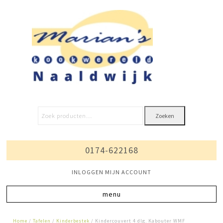
Zoeken
0174-622168
INLOGGEN MIJN ACCOUNT
Home
/
Tafelen
/
Kinderbestek
/ Kindercouvert 4 dlg. Kabouter WMF