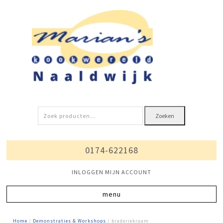
Zoeken
Zoeken
naar:
0174-622168
INLOGGEN MIJN ACCOUNT
Home
/
Demonstraties & Workshops
/ braderiekraam