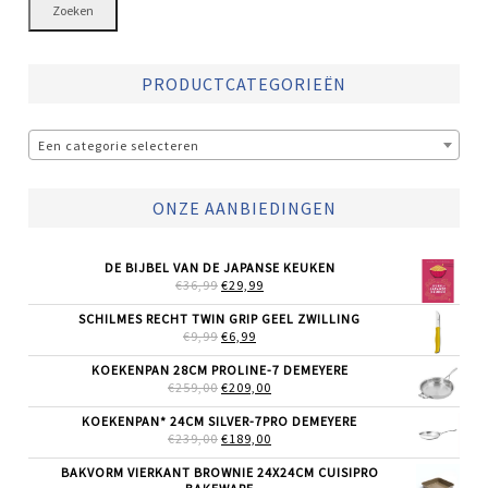
Zoeken
PRODUCTCATEGORIEËN
Een categorie selecteren
ONZE AANBIEDINGEN
DE BIJBEL VAN DE JAPANSE KEUKEN
OORSPRONKELIJKE
HUIDIGE
€
36,99
€
29,99
PRIJS
PRIJS
WAS:
IS:
SCHILMES RECHT TWIN GRIP GEEL ZWILLING
€36,99.
€29,99.
OORSPRONKELIJKE
HUIDIGE
€
9,99
€
6,99
PRIJS
PRIJS
WAS:
IS:
KOEKENPAN 28CM PROLINE-7 DEMEYERE
€9,99.
€6,99.
OORSPRONKELIJKE
HUIDIGE
€
259,00
€
209,00
PRIJS
PRIJS
WAS:
IS:
KOEKENPAN* 24CM SILVER-7PRO DEMEYERE
€259,00.
€209,00.
OORSPRONKELIJKE
HUIDIGE
€
239,00
€
189,00
PRIJS
PRIJS
WAS:
IS:
BAKVORM VIERKANT BROWNIE 24X24CM CUISIPRO
€239,00.
€189,00.