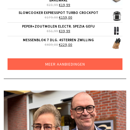
BAKEWARE
OORSPRONKELIJKE
HUIDIGE
€
23,99
€
19,99
PRIJS
PRIJS
SLOWCOOKER EXPRESSPOT TURBO CROCKPOT
WAS:
IS:
OORSPRONKELIJKE
HUIDIGE
€
179,00
€23,99.
€
159,00
€19,99.
PRIJS
PRIJS
WAS:
IS:
PEPER+ZOUTMOLEN ELECTR. SPEZIA GEFU
€179,00.
€159,00.
OORSPRONKELIJKE
HUIDIGE
€
51,99
€
39,99
PRIJS
PRIJS
WAS:
IS:
MESSENBLOK 7 DLG. 4STERREN ZWILLING
€51,99.
€39,99.
OORSPRONKELIJKE
HUIDIGE
€
409,00
€
229,00
PRIJS
PRIJS
WAS:
IS:
€409,00.
€229,00.
MEER AANBIEDINGEN