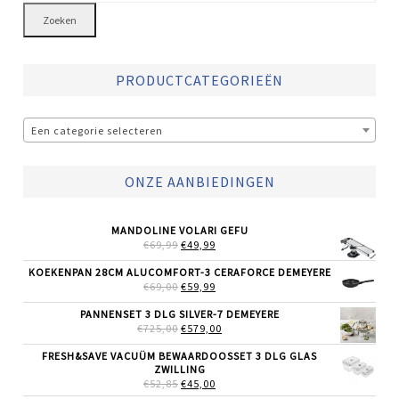
Zoeken
PRODUCTCATEGORIEËN
Een categorie selecteren
ONZE AANBIEDINGEN
MANDOLINE VOLARI GEFU
OORSPRONKELIJKE
HUIDIGE
€
69,99
€
49,99
PRIJS
PRIJS
WAS:
IS:
KOEKENPAN 28CM ALUCOMFORT-3 CERAFORCE DEMEYERE
€69,99.
€49,99.
OORSPRONKELIJKE
HUIDIGE
€
69,00
€
59,99
PRIJS
PRIJS
WAS:
IS:
PANNENSET 3 DLG SILVER-7 DEMEYERE
€69,00.
€59,99.
OORSPRONKELIJKE
HUIDIGE
€
725,00
€
579,00
PRIJS
PRIJS
WAS:
IS:
FRESH&SAVE VACUÜM BEWAARDOOSSET 3 DLG GLAS
€725,00.
€579,00.
ZWILLING
OORSPRONKELIJKE
HUIDIGE
€
52,85
€
45,00
PRIJS
PRIJS