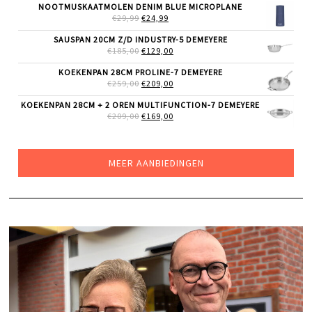
NOOTMUSKAATMOLEN DENIM BLUE MICROPLANE
WAS:
IS:
OORSPRONKELIJKE
HUIDIGE
€
29,99
€52,85.
€
24,99
€45,00.
PRIJS
PRIJS
WAS:
IS:
SAUSPAN 20CM Z/D INDUSTRY-5 DEMEYERE
€29,99.
€24,99.
OORSPRONKELIJKE
HUIDIGE
€
185,00
€
129,00
PRIJS
PRIJS
WAS:
IS:
KOEKENPAN 28CM PROLINE-7 DEMEYERE
€185,00.
€129,00.
OORSPRONKELIJKE
HUIDIGE
€
259,00
€
209,00
PRIJS
PRIJS
WAS:
IS:
KOEKENPAN 28CM + 2 OREN MULTIFUNCTION-7 DEMEYERE
€259,00.
€209,00.
OORSPRONKELIJKE
HUIDIGE
€
209,00
€
169,00
PRIJS
PRIJS
WAS:
IS:
€209,00.
€169,00.
MEER AANBIEDINGEN