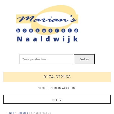
Zoeken
Zoeken
naar:
0174-622168
INLOGGEN MIJN ACCOUNT
Home
/
Recepten
/ gehaktbrood vk