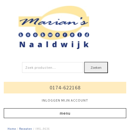
Zoeken
Zoeken
naar:
0174-622168
INLOGGEN MIJN ACCOUNT
Home
/
Recepten
/ IMG_9636