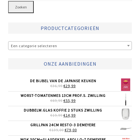
Zoeken
PRODUCTCATEGORIEËN
Een categorie selecteren
ONZE AANBIEDINGEN
DE BIJBEL VAN DE JAPANSE KEUKEN
OORSPRONKELIJKE
HUIDIGE
€
36,99
€
29,99
PRIJS
PRIJS
WAS:
IS:
WORST-TOMATENMES 13CM PROF.S. ZWILLING
€36,99.
€29,99.
OORSPRONKELIJKE
HUIDIGE
€
69,99
€
55,99
PRIJS
PRIJS
WAS:
IS:
DUBBELW.GLAS KOFFIE 2 STUKS ZWILLING
€69,99.
€55,99.
OORSPRONKELIJKE
HUIDIGE
€
19,99
€
14,99
PRIJS
PRIJS
WAS:
IS:
GRILLPAN 24CM RESTO-3 DEMEYERE
€19,99.
€14,99.
OORSPRONKELIJKE
HUIDIGE
€
139,00
€
79,00
PRIJS
PRIJS
WAS:
IS:
WOK 30CM+GLASDEKSEL APOLLO-7 DEMEYERE