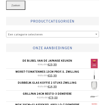
Zoeken
PRODUCTCATEGORIEËN
Een categorie selecteren
ONZE AANBIEDINGEN
DE BIJBEL VAN DE JAPANSE KEUKEN
OORSPRONKELIJKE
HUIDIGE
€
36,99
€
29,99
PRIJS
PRIJS
WAS:
IS:
WORST-TOMATENMES 13CM PROF.S. ZWILLING
€36,99.
€29,99.
OORSPRONKELIJKE
HUIDIGE
€
69,99
€
55,99
PRIJS
PRIJS
WAS:
IS:
DUBBELW.GLAS KOFFIE 2 STUKS ZWILLING
€69,99.
€55,99.
OORSPRONKELIJKE
HUIDIGE
€
19,99
€
14,99
PRIJS
PRIJS
WAS:
IS:
GRILLPAN 24CM RESTO-3 DEMEYERE
€19,99.
€14,99.
OORSPRONKELIJKE
HUIDIGE
€
139,00
€
79,00
PRIJS
PRIJS
WAS:
IS:
WOK 30CM+GLASDEKSEL APOLLO-7 DEMEYERE