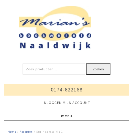
Zoeken
Zoeken
naar:
0174-622168
INLOGGEN MIJN ACCOUNT
Home
/
Recepten
/ Surinaamse kip 1