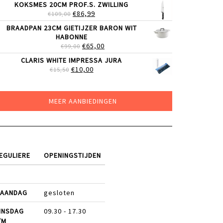
KOKSMES 20CM PROF.S. ZWILLING
WAS:
IS:
OORSPRONKELIJKE
HUIDIGE
€
86,99
€
109,00
€22,99.
€17,99.
PRIJS
PRIJS
BRAADPAN 23CM GIETIJZER BARON WIT
WAS:
IS:
HABONNE
€109,00.
€86,99.
OORSPRONKELIJKE
HUIDIGE
€
65,00
€
99,00
PRIJS
PRIJS
CLARIS WHITE IMPRESSA JURA
WAS:
IS:
OORSPRONKELIJKE
HUIDIGE
€
10,00
€
15,50
€99,00.
€65,00.
PRIJS
PRIJS
WAS:
IS:
€15,50.
€10,00.
MEER AANBIEDINGEN
EGULIERE
OPENINGSTIJDEN
AANDAG
gesloten
INSDAG
09.30 - 17.30
/M