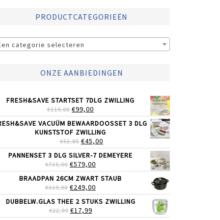
PRODUCTCATEGORIEËN
Een categorie selecteren
ONZE AANBIEDINGEN
FRESH&SAVE STARTSET 7DLG ZWILLING
OORSPRONKELIJKE
HUIDIGE
€
99,00
€
119,00
PRIJS
PRIJS
RESH&SAVE VACUÜM BEWAARDOOSSET 3 DLG
WAS:
IS:
KUNSTSTOF ZWILLING
€119,00.
€99,00.
OORSPRONKELIJKE
HUIDIGE
€
45,00
€
52,85
PRIJS
PRIJS
PANNENSET 3 DLG SILVER-7 DEMEYERE
WAS:
IS:
OORSPRONKELIJKE
HUIDIGE
€
579,00
€
725,00
€52,85.
€45,00.
PRIJS
PRIJS
BRAADPAN 26CM ZWART STAUB
WAS:
IS:
OORSPRONKELIJKE
HUIDIGE
€
249,00
€
319,00
€725,00.
€579,00.
PRIJS
PRIJS
DUBBELW.GLAS THEE 2 STUKS ZWILLING
WAS:
IS:
OORSPRONKELIJKE
HUIDIGE
€
17,99
€
22,99
€319,00.
€249,00.
PRIJS
PRIJS