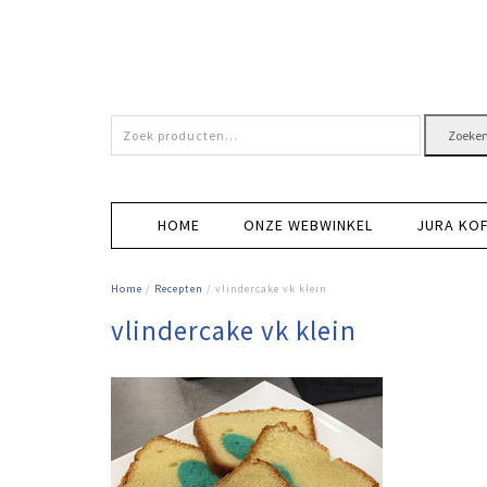
Zoeken
Zoeke
naar:
HOME
ONZE WEBWINKEL
JURA KO
Home
/
Recepten
/ vlindercake vk klein
vlindercake vk klein