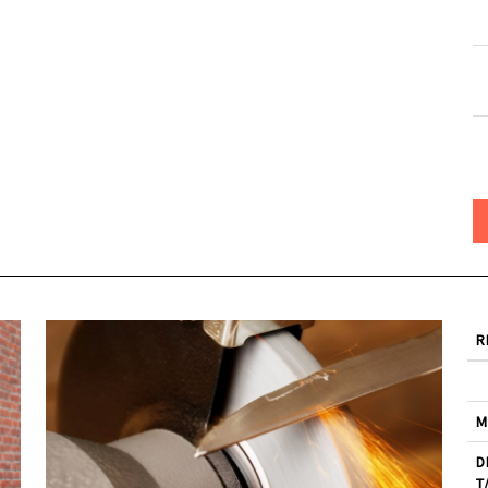
R
M
D
T