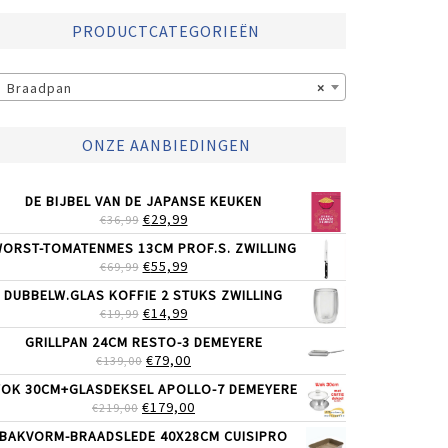
PRODUCTCATEGORIEËN
Braadpan
×
ONZE AANBIEDINGEN
DE BIJBEL VAN DE JAPANSE KEUKEN
OORSPRONKELIJKE
HUIDIGE
€
29,99
€
36,99
PRIJS
PRIJS
ORST-TOMATENMES 13CM PROF.S. ZWILLING
WAS:
IS:
OORSPRONKELIJKE
HUIDIGE
€
55,99
€
69,99
€36,99.
€29,99.
PRIJS
PRIJS
DUBBELW.GLAS KOFFIE 2 STUKS ZWILLING
WAS:
IS:
OORSPRONKELIJKE
HUIDIGE
€
14,99
€
19,99
€69,99.
€55,99.
PRIJS
PRIJS
GRILLPAN 24CM RESTO-3 DEMEYERE
WAS:
IS:
OORSPRONKELIJKE
HUIDIGE
€
79,00
€
139,00
€19,99.
€14,99.
PRIJS
PRIJS
OK 30CM+GLASDEKSEL APOLLO-7 DEMEYERE
WAS:
IS:
OORSPRONKELIJKE
HUIDIGE
€
179,00
€
219,00
€139,00.
€79,00.
PRIJS
PRIJS
BAKVORM-BRAADSLEDE 40X28CM CUISIPRO
WAS:
IS: