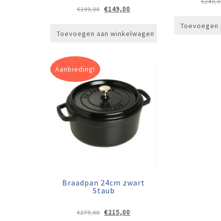
€
249,0
Oorspronkelijke
Huidige
€
149,00
€
199,00
prijs
prijs
Toevoegen 
was:
is:
Toevoegen aan winkelwagen
€199,00.
€149,00.
Aanbieding!
Braadpan 24cm zwart
Staub
Oorspronkelijke
Huidige
€
215,00
€
279,00
prijs
prijs