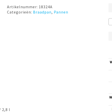
€249,00.
€159,00.
Artikelnummer:
18324A
Categorieën:
Braadpan
,
Pannen
W
W
2,8 l