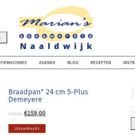
n
FFIEMACHINES
AGENDA
BLOG
RECEPTEN
INSTR
Braadpan* 24 cm 5-Plus
Demeyere
Oorspronkelijke
Huidige
€
159,00
€
249,00
prijs
prijs
was:
is:
Uitverkocht