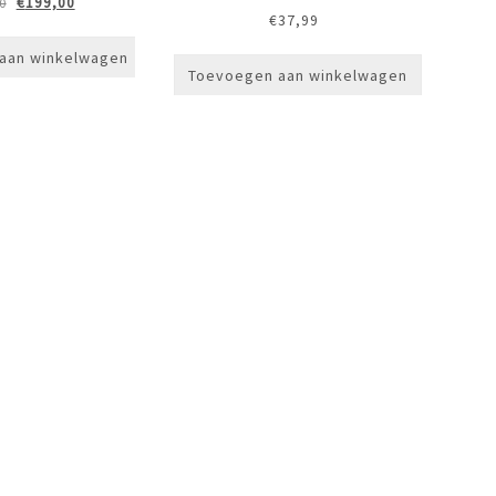
Oorspronkelijke
Huidige
€
199,00
0
€
37,99
prijs
prijs
was:
is:
aan winkelwagen
€249,00.
€199,00.
Toevoegen aan winkelwagen