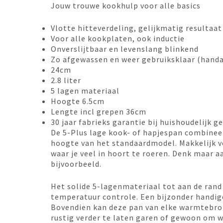
Jouw trouwe kookhulp voor alle basics
Vlotte hitteverdeling, gelijkmatig resultaat
Voor alle kookplaten, ook inductie
Onverslijtbaar en levenslang blinkend
Zo afgewassen en weer gebruiksklaar (hand
24cm
2.8 liter
5 lagen materiaal
Hoogte 6.5cm
Lengte incl grepen 36cm
30 jaar fabrieks garantie bij huishoudelijk g
De 5-Plus lage kook- of hapjespan combinee
hoogte van het standaardmodel. Makkelijk 
waar je veel in hoort te roeren. Denk maar
bijvoorbeeld.
Het solide 5-lagenmateriaal tot aan de rand
temperatuur controle. Een bijzonder handige
Bovendien kan deze pan van elke warmtebron,
rustig verder te laten garen of gewoon om 