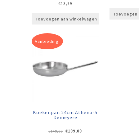
€
13,99
Toevoegen 
Toevoegen aan winkelwagen
Aanbieding!
Koekenpan 24cm Athena-5
Demeyere
Oorspronkelijke
Huidige
€
109,00
€
149,00
prijs
prijs