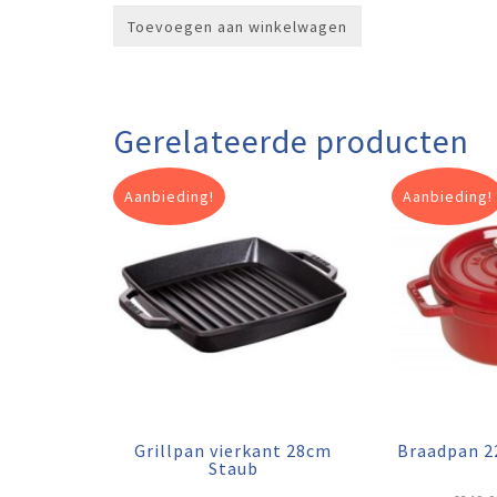
was:
is:
Toevoegen aan winkelwagen
€149,00.
€109,00.
Gerelateerde producten
Aanbieding!
Aanbieding!
Grillpan vierkant 28cm
Braadpan 2
Staub