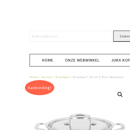
Zoeke
HOME
ONZE WEBWINKEL
JURA KO
Home
/
Pannen
/
Braadpan
/ Braadpan* 24 cm 5-Plus Demeyere
Aanbieding!